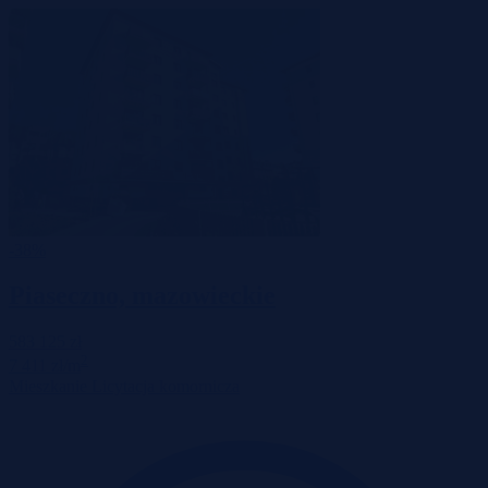
-38%
Piaseczno, mazowieckie
583 125 zł
2
7 411 zł/m
Mieszkanie
Licytacja komornicza