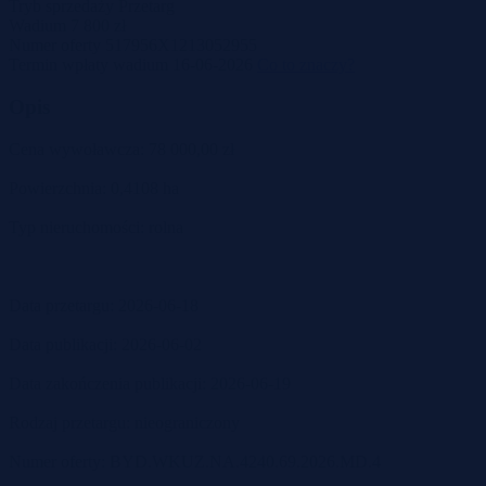
Tryb sprzedaży
Przetarg
Wadium
7 800 zł
Numer oferty
517956X1213052955
Termin wpłaty wadium
16-06-2026
Co to znaczy?
Opis
Cena wywoławcza: 78 000,00 zł
Powierzchnia: 0,4108 ha
Typ nieruchomości: rolna
Data przetargu: 2026-06-18
Data publikacji: 2026-06-02
Data zakończenia publikacji: 2026-06-19
Rodzaj przetargu: nieograniczony
Numer oferty: BYD.WKUZ.NA.4240.69.2026.MD.4