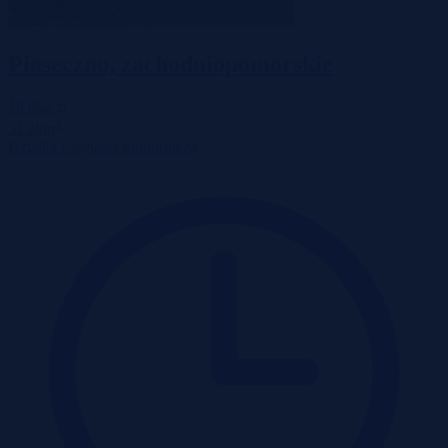
Piaseczno, zachodniopomorskie
18 052 zł
2
51 zł/m
Działka
Licytacja komornicza