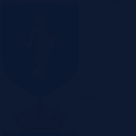
Kraków
Lublin
Łódź
Olsztyn