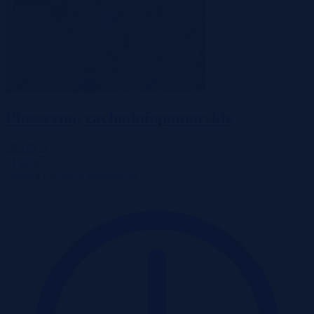
Piaseczno, zachodniopomorskie
70 129 zł
2
51 zł/m
Działka
Licytacja komornicza