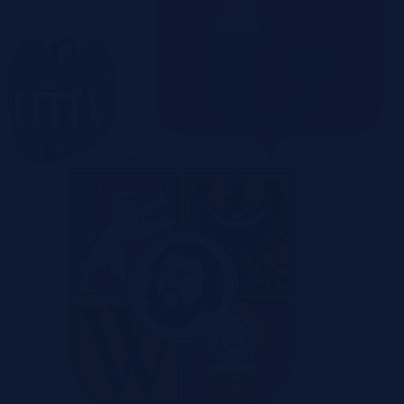
Toruń