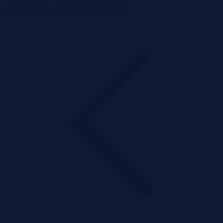
ListaPrzetargow.pl
Toggle navigation