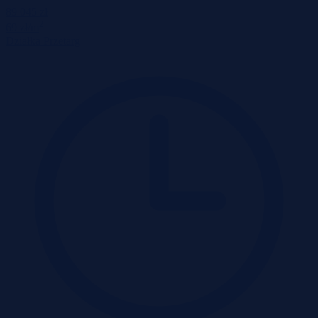
89 045 zł
2
69 zł/m
Działka
Przetarg