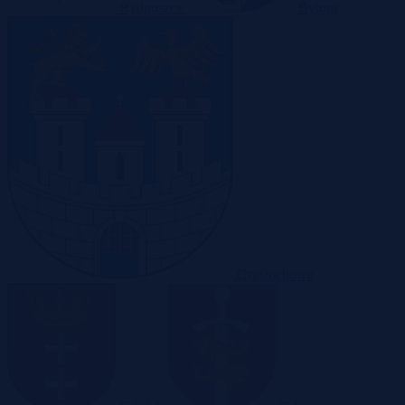
Bydgoszcz
Bytom
Częstochowa