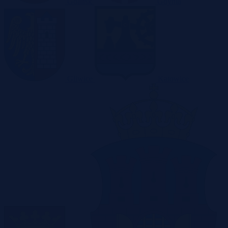
Gdańsk
Gdynia
Gliwice
Katowice