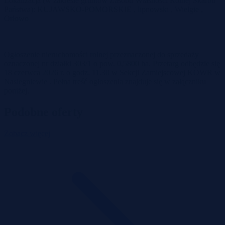
Lokalizacja (w zakresie gruntów Zasobu Własności Rolnej Skarbu
Państwa): KUJAWSKO-POMORSKIE , lipnowski , Wielgie ,
Orłowo
Ogłoszenie nieruchomości rolnej przeznaczonej do sprzedaży
oznaczonej nr działki 303/1 o pow. 0,5800 ha. Przetarg odbędzie się
18 czerwca 2026 r. o godz. 11.30 w Sekcji Zamiejscowej KOWR w
Nasiegniewie . Pełna treść ogłoszenia znajduje się w załączniku
poniżej.
Podobne oferty
Zobacz więcej