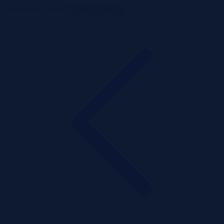
ListaPrzetargow.pl
Toggle navigation