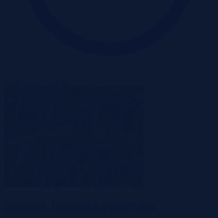
Wadium 03-09-2026
Strzelno, kujawsko-pomorskie