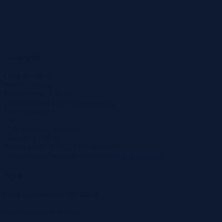
Szczegóły
Cena
20 500 zł
Miasto
Orłowo
Powierzchnia
0.58 ha
Województwo
kujawsko-pomorskie
Liczba działek
1
Ulica
Tryb sprzedaży
Przetarg
Wadium
2 050 zł
Numer oferty
517952X1213043587
Termin wpłaty wadium
16-06-2026
Co to znaczy?
Opis
Cena wywoławcza: 20 500,00 zł
Powierzchnia: 0,5800 ha