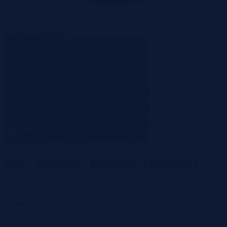
Wadium 10-08-2026
Solec Kujawski, kujawsko-pomorskie
612 900 zł
2
132 zł/m
Działka
Przetarg