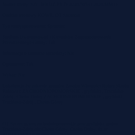
Numer oferty: SZC.WKUZ.PY.IV.4240.505.O.2026.MM.O
Oddział terenowy KOWR: OT Szczecin
Typ rozdysponowania: Sprzedaż
Studium Uwarunkowań i Kierunków Zagospodarowania
Przestrzennego Gminy: Tak
Informacja o zamiarze sprzedaży: Nie
Ogłoszenie: Tak
Wykaz: Nie
Lokalizacja (w zakresie gruntów Zasobu Własności Rolnej Skarbu
Państwa): ZACHODNIOPOMORSKIE , gryfiński , Trzcińsko-
Zdrój , Chełm Dolny ZACHODNIOPOMORSKIE , gryfiński ,
Trzcińsko-Zdrój , Chełm Górny
OT Szczecin,woj.zachodniopomorskie,pow.gryfiński, gmina
Trzcińsko-Zdrój,obr.Chełm Górny, Chełm Dolny, dz.nr
324/32,324/4,13/28,pow.31,7765 ha.