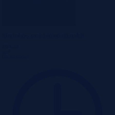
Sierosław, zachodniopomorskie
175 920 zł
2
zł/m
Działka
Przetarg