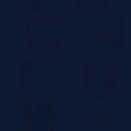
Lubuskie
Łódzkie
Małopolskie
Mazowieckie
Opolskie
Podkarpackie