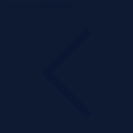
ListaPrzetargow.pl
Toggle navigation