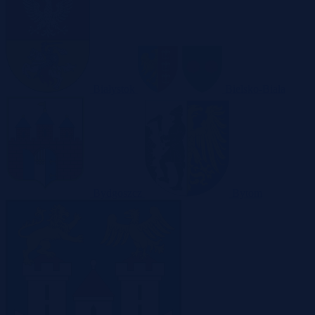
Białystok
Bielsko-Biała
Bydgoszcz
Bytom