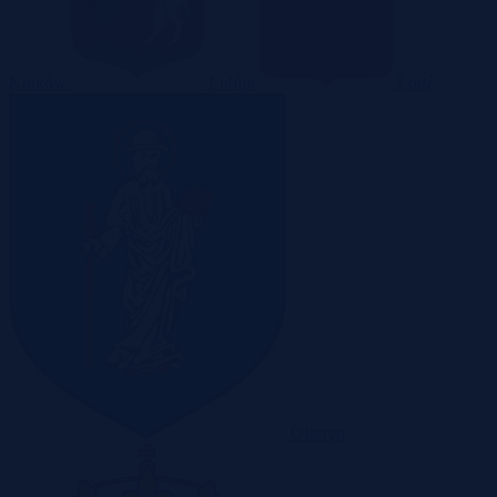
Kraków
Lublin
Łódź
Olsztyn