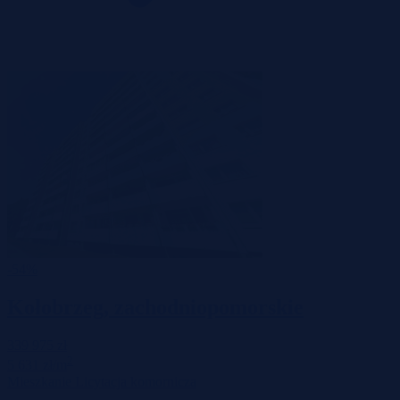
-54%
Kołobrzeg, zachodniopomorskie
339 975 zł
2
5 631 zł/m
Mieszkanie
Licytacja komornicza