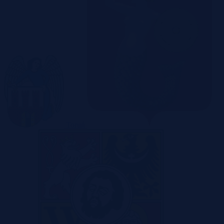
Toruń