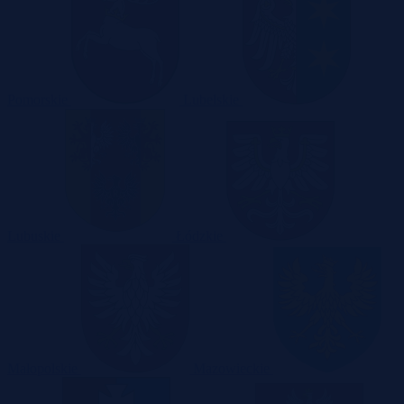
Pomorskie
Lubelskie
Lubuskie
Łódzkie
Małopolskie
Mazowieckie