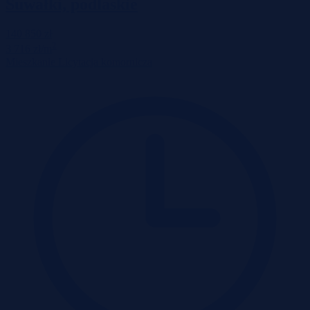
Suwałki, podlaskie
140 850 zł
2
3 716 zł/m
Mieszkanie
Licytacja komornicza