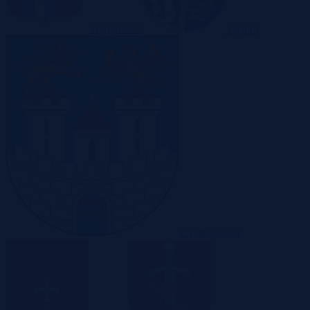
Bydgoszcz
Bytom
Częstochowa