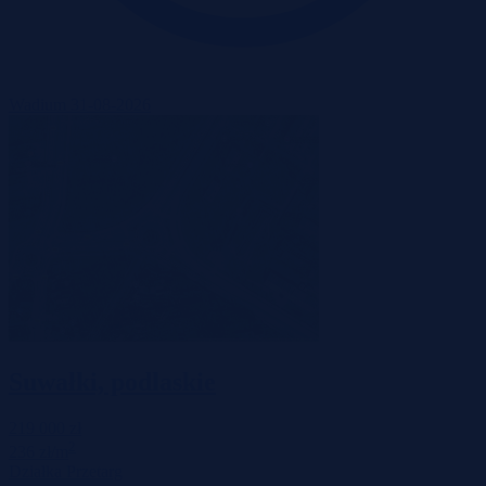
Wadium 31-08-2026
Suwałki, podlaskie
219 000 zł
2
236 zł/m
Działka
Przetarg