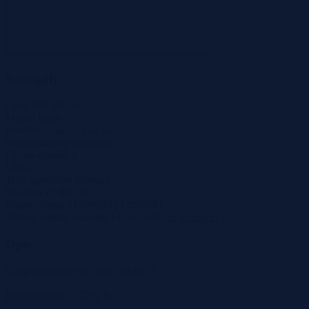
Szczegóły
Cena
106 520 zł
Miasto
Kotły
Powierzchnia
1.7212 ha
Województwo
podlaskie
Liczba działek
1
Ulica
Tryb sprzedaży
Przetarg
Wadium
21 000 zł
Numer oferty
517909X1212942881
Termin wpłaty wadium
12-06-2026
Co to znaczy?
Opis
Cena wywoławcza: 106 520,00 zł
Powierzchnia: 1,7212 ha