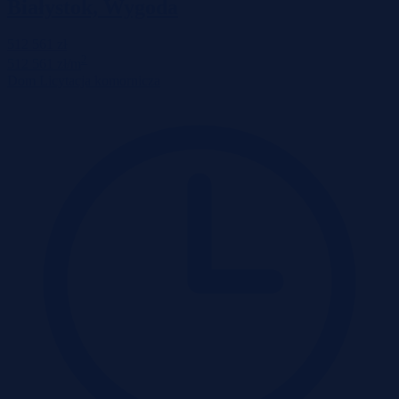
Białystok, Wygoda
512 561 zł
2
512 561 zł/m
Dom
Licytacja komornicza