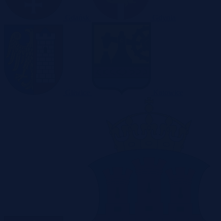
Gdańsk
Gdynia
Gliwice
Katowice