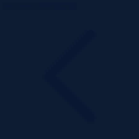
ListaPrzetargow.pl
Toggle navigation