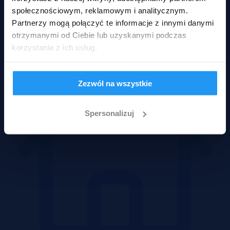
społecznościowym, reklamowym i analitycznym.
Partnerzy mogą połączyć te informacje z innymi danymi
Mieszkania
otrzymanymi od Ciebie lub uzyskanymi podczas
korzystania z ich usług.
Zezwól na wszystkie
Spersonalizuj