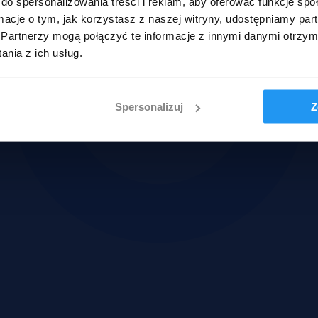
do spersonalizowania treści i reklam, aby oferować funkcje sp
ormacje o tym, jak korzystasz z naszej witryny, udostępniamy p
Partnerzy mogą połączyć te informacje z innymi danymi otrzym
nia z ich usług.
Spersonalizuj
Z