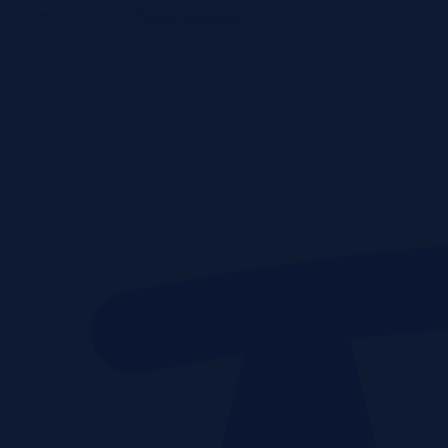
ListaPrzetargow.pl
Toggle navigation