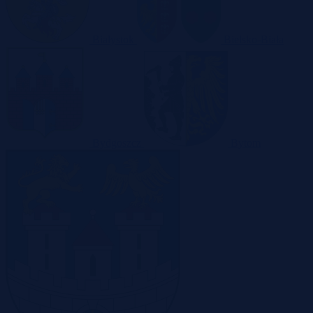
Białystok
Bielsko-Biała
Bydgoszcz
Bytom