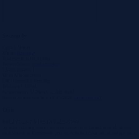
Szczegóły
Cena
8 500 zł
Miasto
Rzeszów
Powierzchnia
0.0019 ha
Województwo
podkarpackie
Liczba działek
1
Ulica
Mikołajczyka
Tryb sprzedaży
Przetarg
Wadium
1 400 zł
Numer oferty
517888X1212893699
Termin wpłaty wadium
16-06-2026
Co to znaczy?
Opis
PREZYDENT MIASTA RZESZOWA
ogłasza przetarg ustny nieograniczony na sprzedaż nieruchomości
położonych w Rzeszowie przy ul. Mikołajczyka, oznaczonych jako: