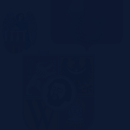
Toruń