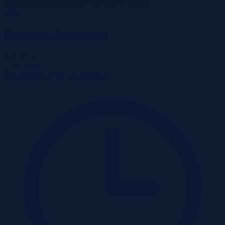
-70%
Rzeszów, Zwięczyca
213 075 zł
2
2 703 zł/m
Mieszkanie
Licytacja komornicza