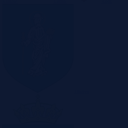
Kraków
Lublin
Łódź
Olsztyn