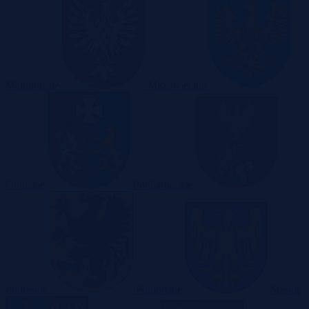
Małopolskie
Mazowieckie
Opolskie
Podkarpackie
Podlaskie
Pomorskie
Śląskie