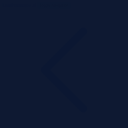
ListaPrzetargow.pl
Toggle navigation