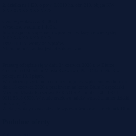
2. działka nr 1429, o pow. 0,0019 ha, obr. 213, objęta KW
XXXX/XXXXXXXX/X
Cena wywoławcza: 8 500 zł
Wysokość wadium: 1 400 zł
Informacja o obciążeniach wpisanych w księdze wieczystej
XXXX/XXXXXXXX/X
Dział III i IV wolny od wpisów.
Nieruchomość wolna jest od zobowiązań.
Przetarg odbędzie się w dniu 24 czerwca 2026 r. w Biurze
Gospodarki Mieniem Miasta Rzeszowa, Plac Ofiar Getta 3 w
pokoju nr 13, I piętro.
Warunkiem przystąpienia do przetargu jest wpłacenie wadium do
dnia 16 czerwca 2026 r. przelewem na konto Biura Gospodarki
Mieniem Miasta Rzeszowa PEKAO S.A. nr 50 1240 1037 1111
0011 5318 0500. W tytule przelewu należy wpisać ,,numer działki
oraz obręb”.
Za datę wpłaty uznaje się datę wpływu środków na rachunek Biura.
Podobne oferty
Zobacz więcej