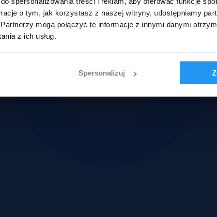
do spersonalizowania treści i reklam, aby oferować funkcje sp
ormacje o tym, jak korzystasz z naszej witryny, udostępniamy p
Partnerzy mogą połączyć te informacje z innymi danymi otrzym
nia z ich usług.
Spersonalizuj
Z