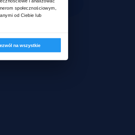
ołecznościowe i analizować
artnerom społecznościowym,
anymi od Ciebie lub
ezwól na wszystkie