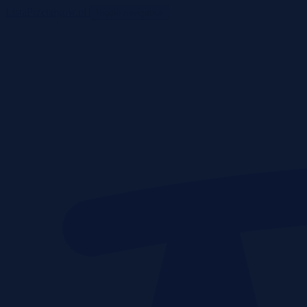
ListaPrzetargow.pl
Toggle navigation