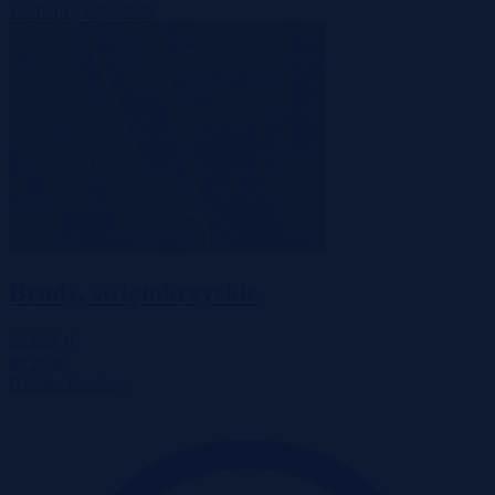
Wadium 24-08-2026
Brody, świętokrzyskie
40 000 zł
2
80 zł/m
Działka
Przetarg