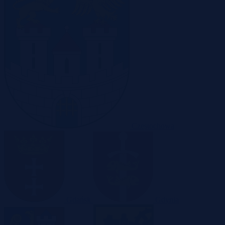
Częstochowa
Gdańsk
Gdynia