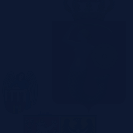
Toruń