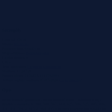
Szczegóły
Cena
84 350 zł
Miasto
Szczecno
Powierzchnia
6.0243 ha
Województwo
świętokrzyskie
Liczba działek
0
Ulica
Tryb sprzedaży
Licytacja komornicza
Wadium
11 247 zł
Numer oferty
517845X1212792993
Termin wpłaty wadium
07-07-2026
Co to znaczy?
Opis
nieruchomość gruntowa - nieruchomość rolna - składająca się z
działek o numerach: 394, 569, 567, 614, 625, 506, 525, 485, 406,
411, 431, 591/2, 615/2, 364, 435 o łącznej powierzchni 6,0243 ha