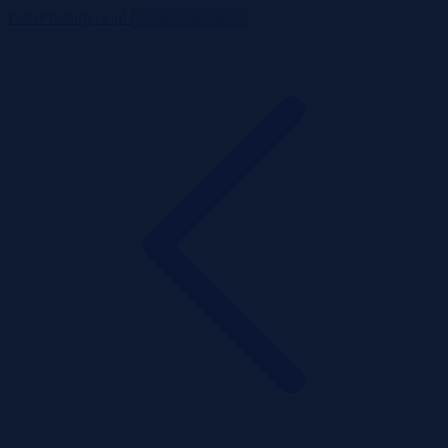
ListaPrzetargow.pl
Toggle navigation