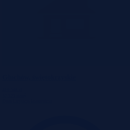
Głuchów, świętokrzyskie
410 548 zł
2
37 323 zł/m
Dom
Licytacja komornicza