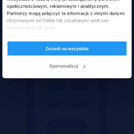
społecznościowym, reklamowym i analitycznym.
Wadium 17-08-2026
Partnerzy mogą połączyć te informacje z innymi danymi
otrzymanymi od Ciebie lub uzyskanymi podczas
Rodzaje nieruchomości
korzystania z ich usług.
Zezwól na wszystkie
Spersonalizuj