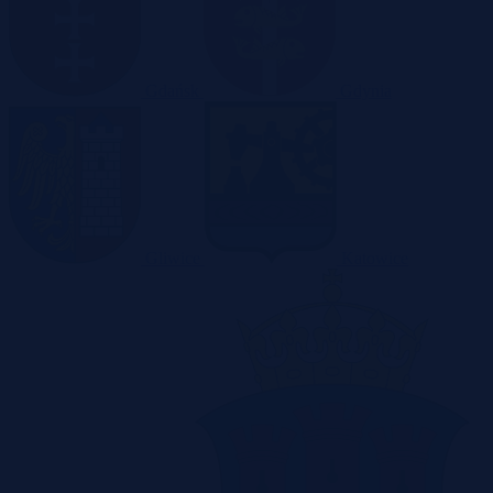
Gdańsk
Gdynia
Gliwice
Katowice