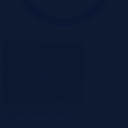
Wadium 30-08-2026
Jaktorów, mazowieckie
147 750 zł