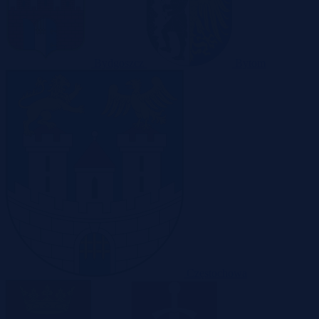
Bydgoszcz
Bytom
Częstochowa