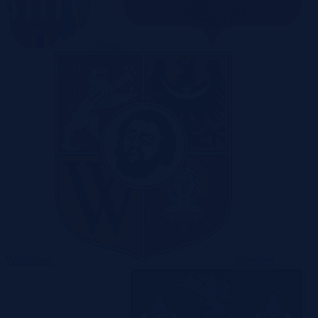
Toruń
Warszawa
Wrocław