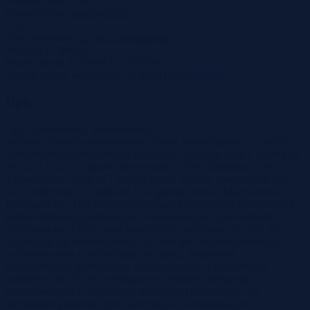
Powierzchnia
1,00 m
Województwo
mazowieckie
Ulica
1
Tryb sprzedaży
Licytacja komornicza
Wadium
15 000 zł
Numer oferty
517838X1212776599
Termin wpłaty wadium
24-06-2026
Co to znaczy?
Opis
Opis sprzedawanej nieruchomości
pierwsza licytacja elektroniczna udziału wynoszącego 1/2 części
zabudowanej nieruchomości gruntowej, składającej się z działek nr
ew. 12/1 i 12/13 o łącznej powierzchni 1906 m2(działka nr ew. 12/1
o powierzchni 1600 m² i działka nr ew. 12/13 o powierzchni 306
m².), położonej w Lipnikach 1, w gminie Ostrów Mazowiecka.
Działka nr ew. 12/1 została zabudowana budynkiem mieszkalnym
jednorodzinnym, parterowym, wolnostojącym, o powierzchni
zabudowy ok. 145 m² oraz powierzchni użytkowej ok. 100 m²,
wymagającym remontu bieżącego oraz prac wykończeniowych,
wybudowanym w technologii mieszanej, budynkiem
gospodarczym, parterowym, wolnostojącym, o powierzchni
zabudowy ok. 25 m², wymagającym remontu bieżącego,
wybudowanym w technologii tradycyjnej murowanej oraz
budynkiem gospodarczym, parterowym, wolnostojącym, o