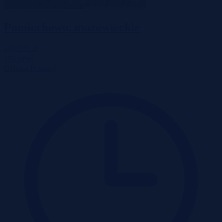
Pomiechowo, mazowieckie
140 000 zł
2
170 zł/m
Działka
Przetarg