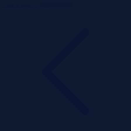
ListaPrzetargow.pl
Toggle navigation