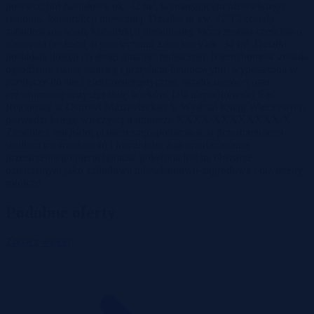
powierzchni zabudowy ok. 32 m², wymagającym niewielkiego
remontu, konstrukcji mieszanej. Działka nr ew. 12/13 została
zabudowana wiatą konstrukcji drewnianej, która została częściowo
obłożona deskami, o powierzchni zabudowy ok. 34 m². Działki
posiadają dostęp do drogi gminnej publicznej. Nieruchomość została
ogrodzona siatką stalową i przęsłami betonowymi, wyposażona w
przyłącze do sieci elektroenergetycznej, wodociągowej oraz
przydomową oczyszczalnię ścieków. Dla nieruchomości Sąd
Rejonowy w Ostrowi Mazowieckiej V Wydział Ksiąg Wieczystych
prowadzi księgę wieczystą o numerze XXXX/XXXXXXXX/X.
Zgodnie z miejskim planem zagospodarowania przestrzennego /
studium uwarunkowań i kierunków zagospodarowania
przestrzennego nieruchomość położona jest na obszarze
oznaczonym jako zabudowa mieszkaniowo-zagrodowa oraz tereny
rolnicze.
Podobne oferty
Zobacz więcej