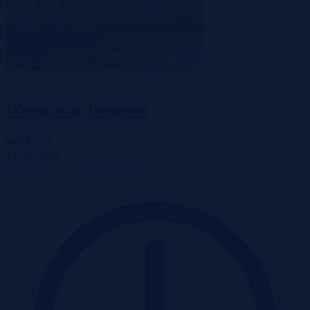
-27%
Warszawa, Bemowo
619 477 zł
2
12 024 zł/m
Mieszkanie
Licytacja komornicza