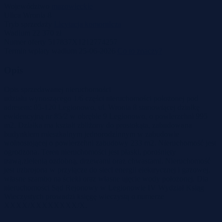
Województwo
mazowieckie
Ulica
Wronia 8
Tryb sprzedaży
Licytacja komornicza
Wadium
22 370 zł
Numer oferty
517837X1212774257
Termin wpłaty wadium
25-06-2026
Co to znaczy?
Opis
Opis sprzedawanej nieruchomości
udziału wynoszącego 1/6 części nieruchomości położonej pod
adresem: 05-120 Legionowo, ul. Wronia 8 stanowiącej działkę
ewidencyjną nr 85/2 w obrębie 9 Legionowo, o powierzchni 995
m2. Działka ma kształt zbliżony do prostokąta, zabudowana
budynkiem mieszkalnym jednorodzinnym w zabudowie
wolnostojącej o powierzchni zabudowy 233 m2. Nieruchomość jest
ogrodzona. Teren nieruchomości jest płaski, porośnięty
trawą,zielenią ozdobną, drzewami oraz chwastami. Nieruchomość
jest uzbrojona w przyłącze do sieci energii elektrycznej i gazowej,
własne szambo na ścieki oraz własne ujęcie wody położonej. Dla
nieruchomości Sąd Rejonowy w Legionowie IV Wydział Ksiąg
Wieczystych prowadzi księgę wieczystą o numerze
XXXX/XXXXXXXX/X.