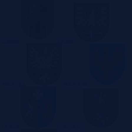
Lubuskie
Łódzkie
Małopolskie
Mazowieckie
Opolskie
Podkarpackie