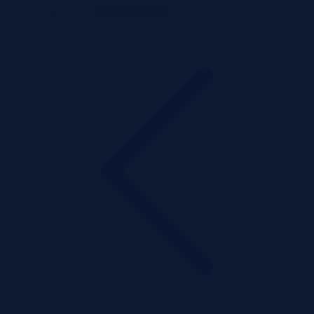
ListaPrzetargow.pl
Toggle navigation