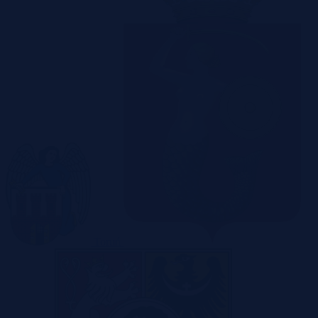
Toruń