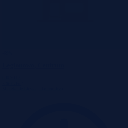
-69%
Legionowo, Centrum
880 933 zł
2
3 667 zł/m
Mieszkanie
Licytacja komornicza