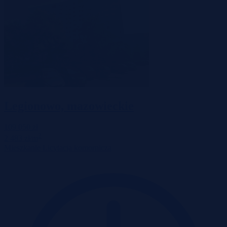
Legionowo, mazowieckie
109 050 zł
2
2 483 zł/m
Mieszkanie
Licytacja komornicza