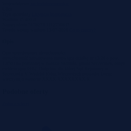
Województwo
zachodniopomorskie
Ulica
Tryb sprzedaży
Licytacja komornicza
Wadium
35 400 zł
Numer oferty
517827X1212750837
Termin wpłaty wadium
13-07-2026
Co to znaczy?
Opis
Opis sprzedawanej nieruchomości
nieruchomość zabudowana stanowiąca działkę nr 13/26 o pow.
1,6501 ha położonej w osadzie Skotniki, gmina Szczecinek, obręb
ewidencyjny 0102, Dalęcino, dla której Sąd Rejonowy w
Szczecinku V Wydział Ksiąg Wieczystych prowadzi księgę
wieczystą o numerze XXXX/XXXXXXXX/X.
Podobne oferty
Zobacz więcej