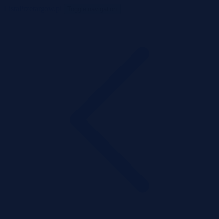
ListaPrzetargow.pl
Toggle navigation