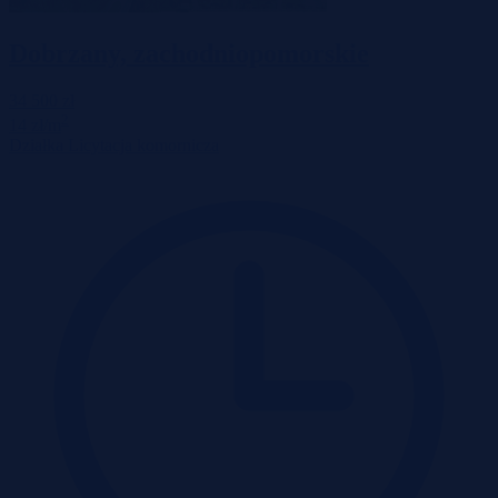
Dobrzany, zachodniopomorskie
34 500 zł
2
14 zł/m
Działka
Licytacja komornicza