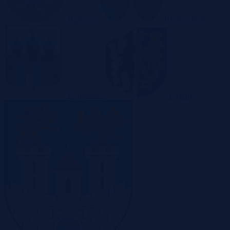
Białystok
Bielsko-Biała
Bydgoszcz
Bytom