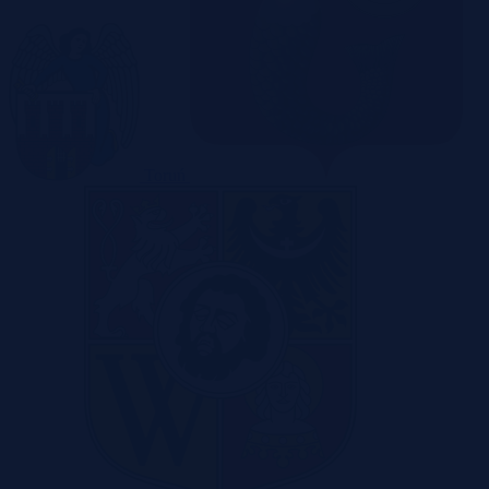
Toruń