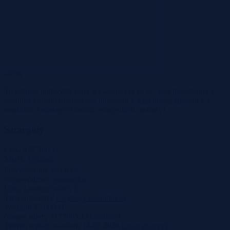
-42%
To różnica pomiędzy ceną wywoławczą za m² tego mieszkania a
średnimi cenami ofertowymi mieszkań z tego miasta/dzielnicy z
ostatnich 2 miesięcy
(średnia wszystkich metraży)
Szczegóły
Cena
427 500 zł
Miasto
Gdańsk
2
Powierzchnia
49,60 m
Województwo
pomorskie
Ulica
Leszczyńskich 3
Tryb sprzedaży
Licytacja komornicza
Wadium
57 000 zł
Numer oferty
517799X1212685261
Termin wpłaty wadium
14-07-2026
Co to znaczy?