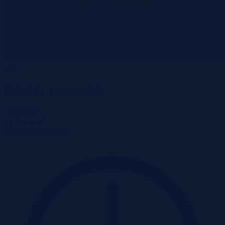
-7%
Gdańsk, pomorskie
745 000 zł
2
13 796 zł/m
Mieszkanie
Przetarg