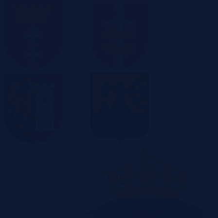
Gdańsk
Gdynia
Gliwice
Katowice