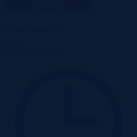
-54%
Gdańsk, pomorskie
410 667 zł
2
6 902 zł/m
Mieszkanie
Licytacja komornicza