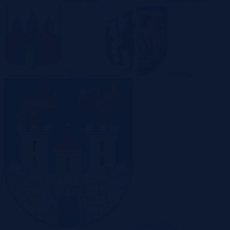
Bydgoszcz
Bytom
Częstochowa