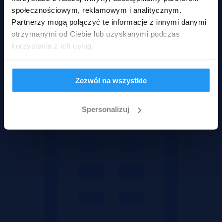
społecznościowym, reklamowym i analitycznym.
Partnerzy mogą połączyć te informacje z innymi danymi
otrzymanymi od Ciebie lub uzyskanymi podczas
korzystania z ich usług.
Wadium 22-09-2026
Rodzaje nieruchomości
Zezwól na wszystkie
Spersonalizuj