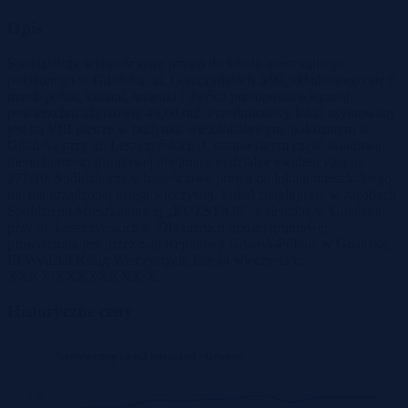
Opis
Spółdzielcze własnościowe prawo do lokalu mieszkalnego
położonego w Gdańsku, ul. Leszczyńskich 3/99, składającego się z
trzech pokoi, kuchni, łazienki i dwóch przedpokoi o łącznej
powierzchni użytkowej 49,60 m2. Przedmiotowy lokal usytuowany
jest na VIII piętrze w budynku wielolokalowym, położonym w
Gdańsku przy ul. Leszczyńskich 3, stanowiącym część składową
nieruchomości gruntowej obejmującej działkę ewidencyjną nr
271/10. Spółdzielcze własnościowe prawo do lokalu mieszkalnego
nie ma urządzonej księgi wieczystej. Lokal znajduje się w zasobach
Spółdzielni Mieszkaniowej „ROZSTAJE” z siedzibą w Gdańsku
przy ul. Leszczyńskich 4. Dla nieruchomości gruntowej
prowadzona jest przez Sąd Rejonowy Gdańsk-Północ w Gdańsku,
III Wydział Ksiąg Wieczystych, księga wieczysta nr
XXXX/XXXXXXXX/X.
Historyczne ceny
Średnie ceny za m2 mieszkań - Gdańsk
15K