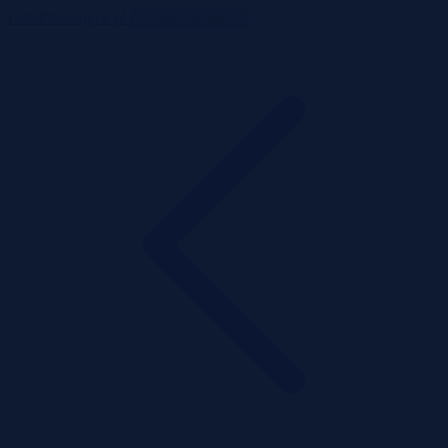
ListaPrzetargow.pl
Toggle navigation