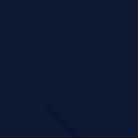
14K
13K
12K
11K
10K
9K
8K
2025-07
2025-09
2025-11
2026-01
2026-03
2026-05
2025-08
2025-10
2025-12
2026-02
2026-04
2026-06
Podobne oferty
Zobacz więcej