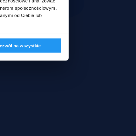
ołecznościowe i analizować
artnerom społecznościowym,
anymi od Ciebie lub
ezwól na wszystkie