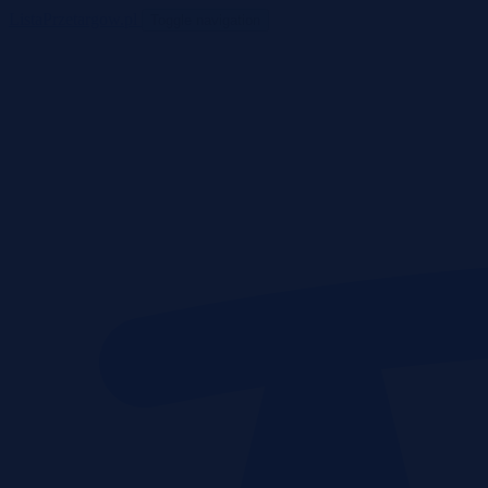
ListaPrzetargow.pl
Toggle navigation