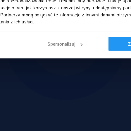
do spersonalizowania treści i reklam, aby oferować funkcje sp
ormacje o tym, jak korzystasz z naszej witryny, udostępniamy p
Partnerzy mogą połączyć te informacje z innymi danymi otrzym
nia z ich usług.
Spersonalizuj
Z