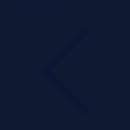
ListaPrzetargow.pl
Toggle navigation