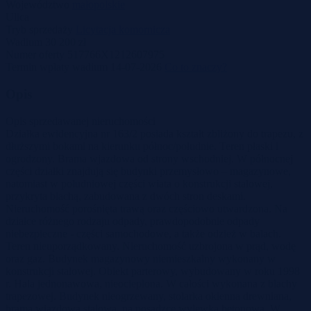
Województwo
małopolskie
Ulica
Tryb sprzedaży
Licytacja komornicza
Wadium
30 200 zł
Numer oferty
517766X1212607975
Termin wpłaty wadium
14-07-2026
Co to znaczy?
Opis
Opis sprzedawanej nieruchomości
Działka ewidencyjna nr 163/2 posiada kształt zbliżony do trapezu, z
dłuższymi bokami na kierunku północ/południe. Teren płaski i
ogrodzony. Brama wjazdowa od strony wschodniej. W północnej
części działki znajdują się budynki przemysłowo – magazynowe,
natomiast w południowej części wiata o konstrukcji stalowej,
przykryta blachą, zabudowana z dwóch stron deskami.
Nieruchomość porośnięta trawą oraz częściowo utwardzona. Na
działce różnego rodzaju odpady, prawdopodobnie odpady
niebezpieczne - części samochodowe, a także odzież w balach.
Teren nieuporządkowany. Nieruchomość uzbrojona w prąd, wodę
oraz gaz. Budynek magazynowy niemieszkalny wykonany w
konstrukcji stalowej. Obiekt parterowy, wybudowany w roku 1998
r. Hala jednonawowa, nieocieplona. W całości wykonana z blachy
trapezowej. Budynek nieogrzewany, stolarka okienna drewniana,
brama wjazdowa stalowa, na posadzce wylewka betonowa. W