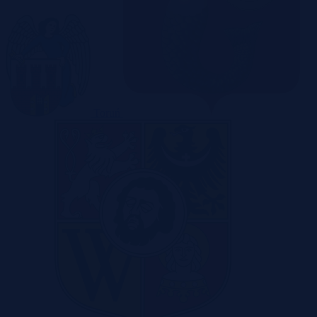
Toruń