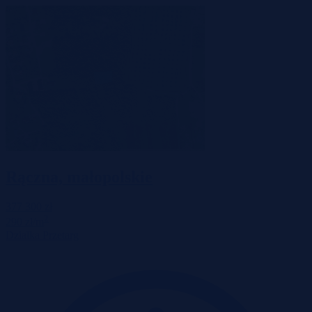
Rączna, małopolskie
377 300 zł
2
290 zł/m
Działka
Przetarg