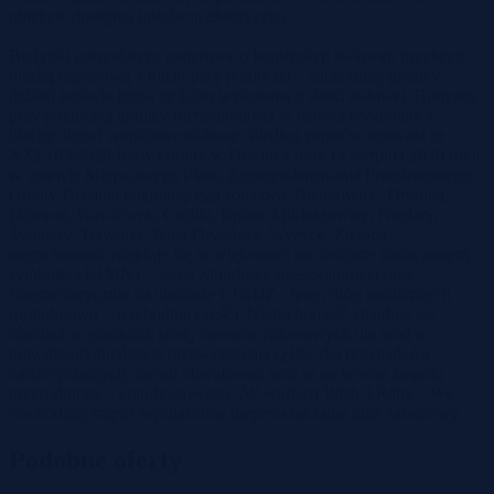
obiekcie dostępna instalacja elektryczna.
Budynki gospodarcze parterowe o konstrukcji stalowej, przykryte
blachą trapezową. Obiekt przy północno – zachodniej granicy
działki posiada jedną ze ścian wykonaną z siatki stalowej. Budynek
przy północnej granicy nieruchomości w całości wykonany z
blachy, drzwi wejściowe stalowe. Według zapisów uchwała nr
XXI/183/2020 Rady Gminy w Drwini z dnia 14 sierpnia 2020 roku
w sprawie Miejscowego Planu Zagospodarowania Przestrzennego
Gminy Drwinia obejmującego sołectwa: Bieńkowice, Drwinia,
Dziewin, Gawłówek, Grobla, Ispina, Mikluszowice, Niedary,
Świniary, Trawniki, Wola Drwińska, Wyżyce, Zielona
nieruchomość znajduje się w większości na obszarze oznaczonym
symbolem I-1MN1 – teren zabudowy mieszkaniowej oraz
fragmentarycznie na obszarze I-1KDZ - teren dróg publicznych
(południowo – wschodnia część). Nieruchomość znajduje się
również w granicach strefy terenów zalewowych dla wód o
prawdopodobieństwie przewyższenia Q1%, dla przypadków
nadzwyczajnych, awarii obwałowań oraz w na terenie zespołu
przyrodniczo – krajobrazowego „W widłach Wisły i Raby”. We
wschodniej części wyznaczona nieprzekraczalna linia zabudowy.
Podobne oferty