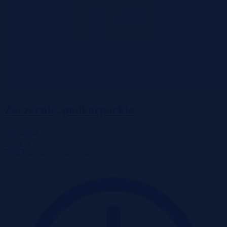
Zaczernie, podkarpackie
596 285 zł
2
4 969 zł/m
Dom
Licytacja komornicza