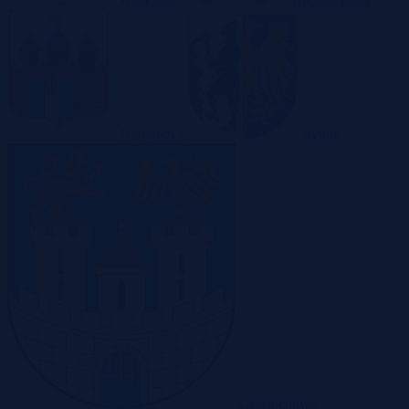
Bydgoszcz
Bytom
Częstochowa