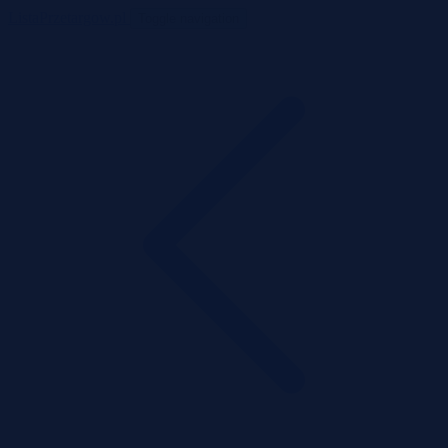
ListaPrzetargow.pl
Toggle navigation