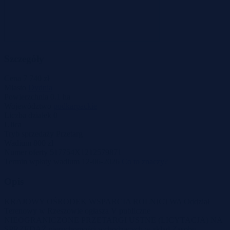
Szczegóły
Cena
7 740 zł
Miasto
Dydnia
Powierzchnia
0.1 ha
Województwo
podkarpackie
Liczba działek
0
Ulica
Tryb sprzedaży
Przetarg
Wadium
800 zł
Numer oferty
517754X1212579871
Termin wpłaty wadium
12-06-2026
Co to znaczy?
Opis
KRAJOWY OŚRODEK WSPARCIA ROLNICTWA Oddział
Terenowy w Rzeszowie ogłasza V publiczne
NIEOGRANICZONE PRZETARGI USTNE (LICYTACJA) NA
SPRZEDAŻ nieruchomości wchodzących w skład Zasobu