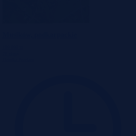
Musików, podkarpackie
199 990 zł
2
70 zł/m
Działka
Przetarg