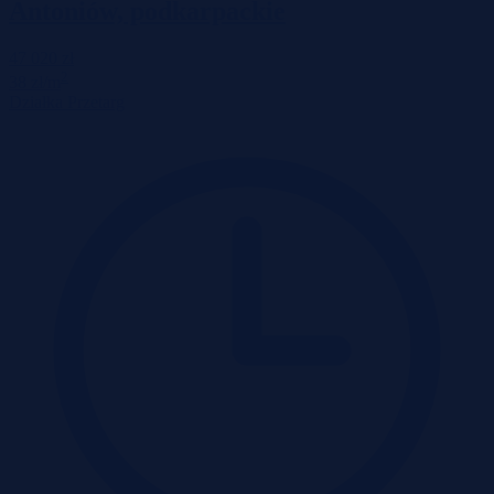
Antoniów, podkarpackie
47 020 zł
2
38 zł/m
Działka
Przetarg