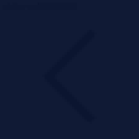
ListaPrzetargow.pl
Toggle navigation