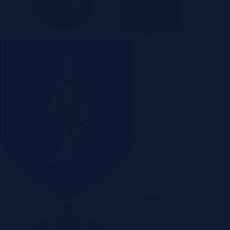
Kraków
Lublin
Łódź
Olsztyn