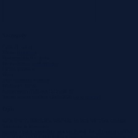
Szczegóły
Cena
11 520 zł
Miasto
Humniska
Powierzchnia
0.1733 ha
Województwo
podkarpackie
Liczba działek
0
Ulica
Tryb sprzedaży
Przetarg
Wadium
1 200 zł
Numer oferty
517728X1212518979
Termin wpłaty wadium
12-06-2026
Co to znaczy?
Opis
KRAJOWY OŚRODEK WSPARCIA ROLNICTWA Oddział
Terenowy w Rzeszowie
ogłasza II publiczne NIEOGRANICZONE PRZETARGI USTNE
(LICYTACJA) NA SPRZEDAŻ nieruchomości wchodzących w