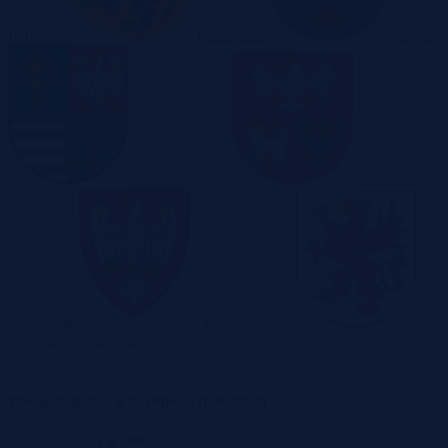
Podlaskie
Pomorskie
Śląskie
Świętokrzyskie
Warmińsko-
Mazurskie
Wielkopolskie
Zachodniopomorskie
Powiadomienia o najlepszych ofertach
Przeszukujemy
6 500
stron internetowych – z nami nie umknie Ci