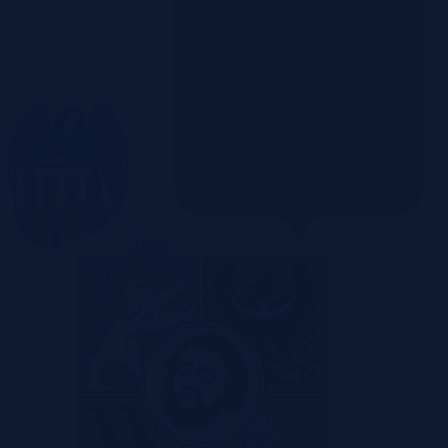
Toruń