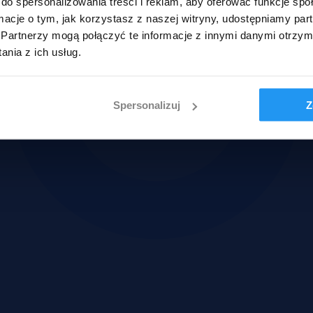
do spersonalizowania treści i reklam, aby oferować funkcje sp
ormacje o tym, jak korzystasz z naszej witryny, udostępniamy p
Partnerzy mogą połączyć te informacje z innymi danymi otrzym
nia z ich usług.
Spersonalizuj
Z