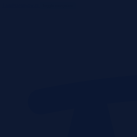
ListaPrzetargow.pl
Toggle navigation