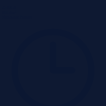
25 600 zł
2
684 zł/m
Mieszkanie
Przetarg