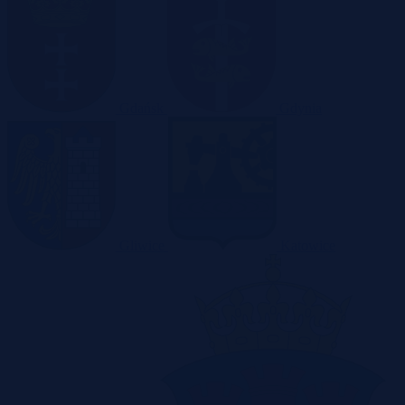
Gdańsk
Gdynia
Gliwice
Katowice