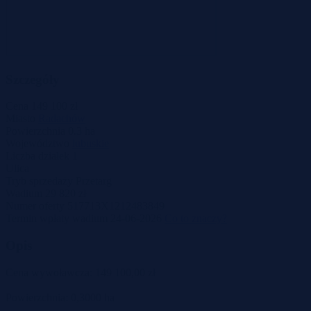
Szczegóły
Cena
149 100 zł
Miasto
Radachów
Powierzchnia
0.3 ha
Województwo
lubuskie
Liczba działek
1
Ulica
Tryb sprzedaży
Przetarg
Wadium
29 820 zł
Numer oferty
517713X1212483849
Termin wpłaty wadium
24-06-2026
Co to znaczy?
Opis
Cena wywoławcza: 149 100,00 zł
Powierzchnia: 0,3000 ha