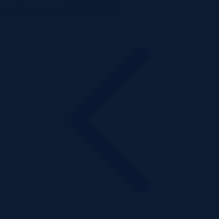
ListaPrzetargow.pl
Toggle navigation