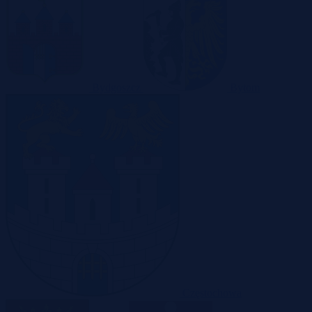
Bydgoszcz
Bytom
Częstochowa