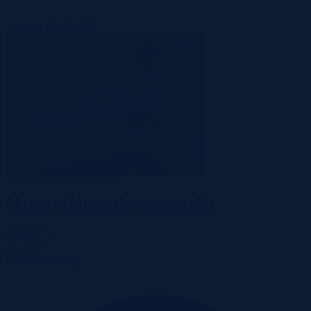
Wadium 06-09-2026
Mrocza, kujawsko-pomorskie
244 300 zł
2
21 zł/m
Działka
Przetarg