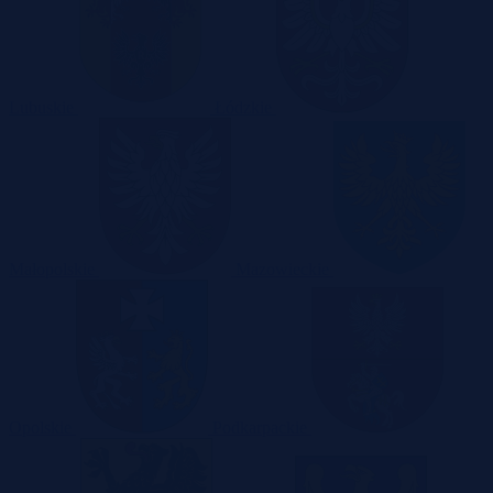
Lubuskie
Łódzkie
Małopolskie
Mazowieckie
Opolskie
Podkarpackie