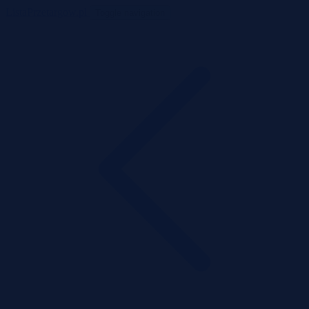
ListaPrzetargow.pl
Toggle navigation