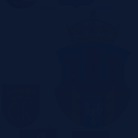
Gliwice
Katowice
Kielce