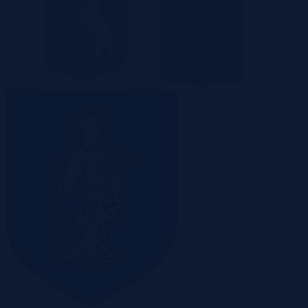
Kraków
Lublin
Łódź
Olsztyn