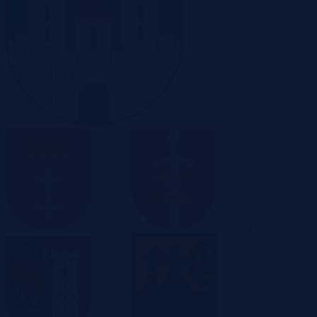
Częstochowa
Gdańsk
Gdynia