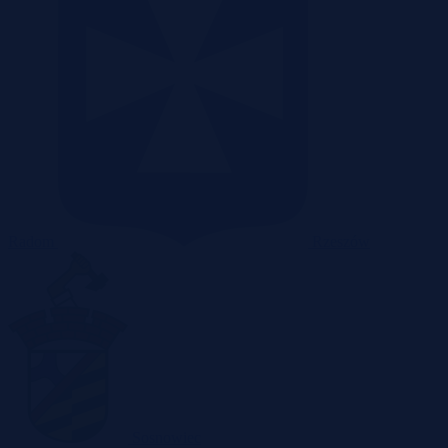
Radom
Rzeszów
Sosnowiec