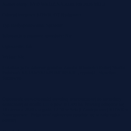
Numer oferty: BYD.WKUZ.NA.4240.109.2026.MD.3
Oddział terenowy KOWR: OT Bydgoszcz
Typ rozdysponowania: Sprzedaż
Informacja o zamiarze sprzedaży: Nie
Ogłoszenie: Tak
Wykaz: Nie
Lokalizacja (w zakresie gruntów Zasobu Własności Rolnej Skarbu
Państwa): KUJAWSKO-POMORSKIE , rypiński , Skrwilno ,
Szczawno
Ogłoszenie nieruchomości nierolnej przeznaczonej do sprzedaży
oznaczonej nr działki 111 o pow. 0,1300 ha. Przetarg odbędzie się
18 czerwca 2026 r. o godz. 12.50 w Sekcji Zamiejscowej KOWR w
Nasiegniewie . Pełna treść ogłoszenia znajduje się w załączniku
poniżej.