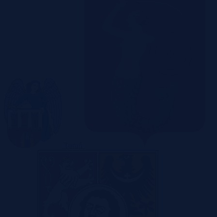
Toruń