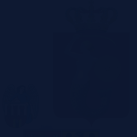
Toruń