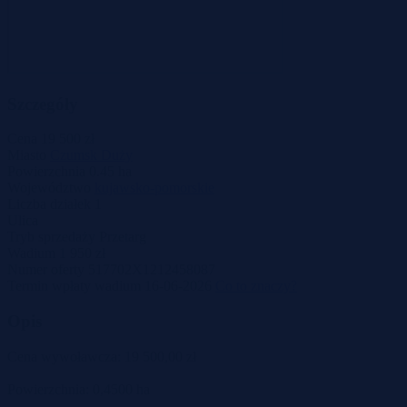
Szczegóły
Cena
19 500 zł
Miasto
Czumsk Duży
Powierzchnia
0.45 ha
Województwo
kujawsko-pomorskie
Liczba działek
1
Ulica
Tryb sprzedaży
Przetarg
Wadium
1 950 zł
Numer oferty
517702X1212458087
Termin wpłaty wadium
16-06-2026
Co to znaczy?
Opis
Cena wywoławcza: 19 500,00 zł
Powierzchnia: 0,4500 ha