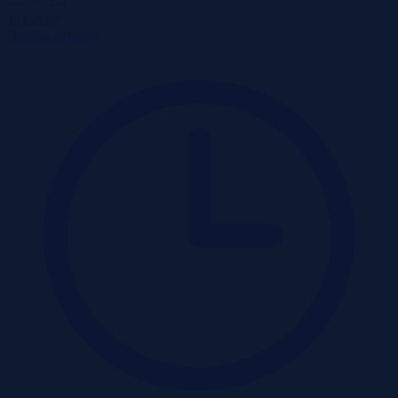
2
131 zł/m
Działka
Przetarg