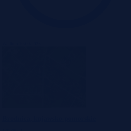
Wadium 10-09-2026
Brodnica, kujawsko-pomorskie
130 380 zł