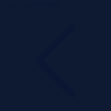
ListaPrzetargow.pl
Toggle navigation