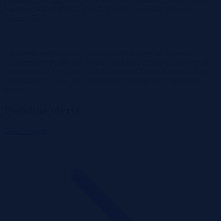
Lokalizacja (w zakresie gruntów Zasobu Własności Rolnej Skarbu
Państwa): KUJAWSKO-POMORSKIE , rypiński , Rogowo ,
Czumsk Duży
Ogłoszenie nieruchomości rolnej przeznaczonej do sprzedaży
oznaczonej nr działki 419 o pow. 0,4500 ha. Przetarg odbędzie się
18 czerwca 2026 r. o godz. 12.00 w Sekcji Zamiejscowej KOWR w
Nasiegniewie . Pełna treść ogłoszenia znajduje się w załączniku
poniżej.
Podobne oferty
Zobacz więcej