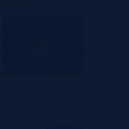
Wadium 21-08-2026
Gorczeniczka, kujawsko-pomorskie
85 200 zł
2
2 zł/m
Działka
Przetarg