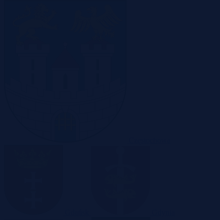
Częstochowa
Gdańsk
Gdynia