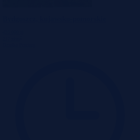
Bydgoszcz, kujawsko-pomorskie
455 000 zł
2
217 zł/m
Działka
Przetarg