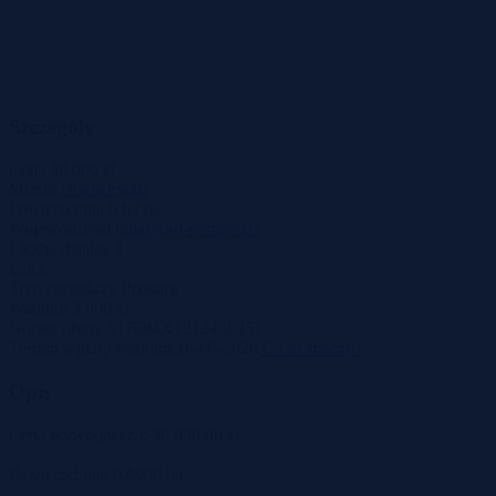
Szczegóły
Cena
30 000 zł
Miasto
Boguchwała
Powierzchnia
0.69 ha
Województwo
kujawsko-pomorskie
Liczba działek
1
Ulica
Tryb sprzedaży
Przetarg
Wadium
3 000 zł
Numer oferty
517694X1212439351
Termin wpłaty wadium
16-06-2026
Co to znaczy?
Opis
Cena wywoławcza: 30 000,00 zł
Powierzchnia: 0,6900 ha