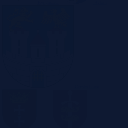
Bydgoszcz
Bytom
Częstochowa