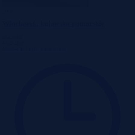
-34%
Włocławek, kujawsko-pomorskie
205 333 zł
2
4 025 zł/m
Mieszkanie
Licytacja komornicza