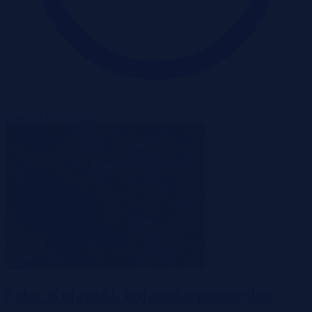
Wadium 15-09-2026
Solec Kujawski, kujawsko-pomorskie