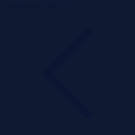
ListaPrzetargow.pl
Toggle navigation