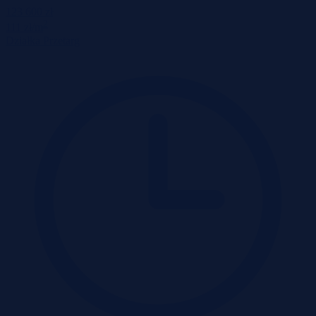
123 600 zł
2
111 zł/m
Działka
Przetarg