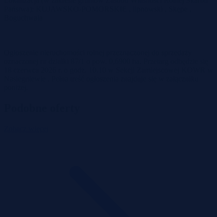
Lokalizacja (w zakresie gruntów Zasobu Własności Rolnej Skarbu
Państwa): KUJAWSKO-POMORSKIE , lipnowski , Skępe ,
Boguchwała
Ogłoszenie nieruchomości rolnej przeznaczonej do sprzedaży
oznaczonej nr działki 87/1 o pow. 0,6900 ha. Przetarg odbędzie się
18 czerwca 2026 r. o godz. 10.10 w Sekcji Zamiejscowej KOWR w
Nasiegniewie . Pełna treść ogłoszenia znajduje się w załączniku
poniżej.
Podobne oferty
Zobacz więcej