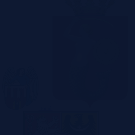
Toruń