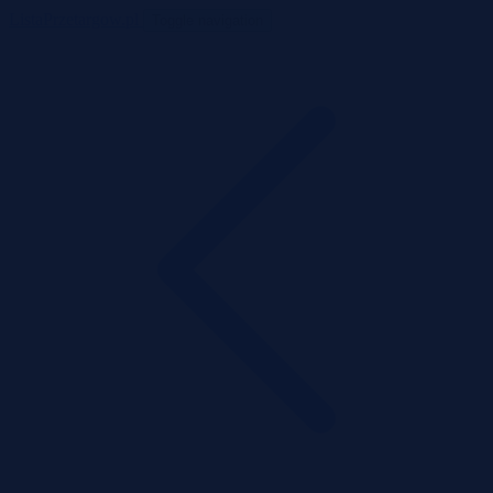
ListaPrzetargow.pl
Toggle navigation