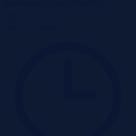
Mochnaczka Niżna, małopolskie
49 938 zł
2
6 zł/m
Działka
Licytacja komornicza