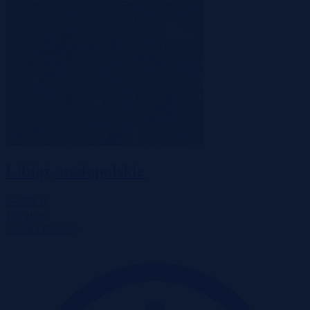
Libiąż, małopolskie
64 300 zł
2
100 zł/m
Działka
Przetarg