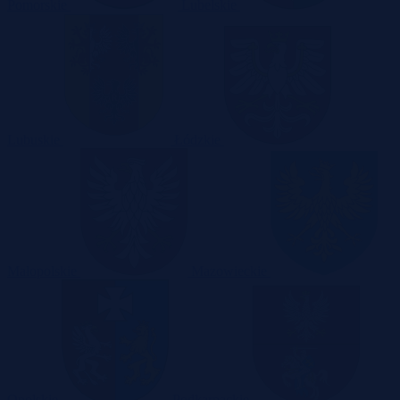
Pomorskie
Lubelskie
Lubuskie
Łódzkie
Małopolskie
Mazowieckie
Opolskie
Podkarpackie