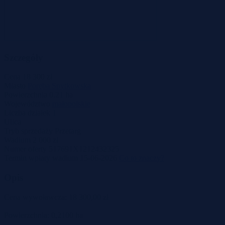
Szczegóły
Cena
18 300 zł
Miasto
Poręba Spytkowska
Powierzchnia
0.21 ha
Województwo
małopolskie
Liczba działek
1
Ulica
Tryb sprzedaży
Przetarg
Wadium
2 000 zł
Numer oferty
517691X1212432325
Termin wpłaty wadium
15-06-2026
Co to znaczy?
Opis
Cena wywoławcza: 18 300,00 zł
Powierzchnia: 0,2100 ha