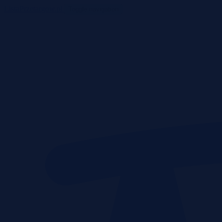
ListaPrzetargow.pl
Toggle navigation