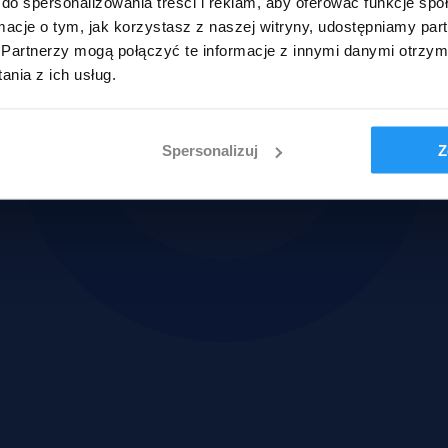
do spersonalizowania treści i reklam, aby oferować funkcje sp
ormacje o tym, jak korzystasz z naszej witryny, udostępniamy p
Partnerzy mogą połączyć te informacje z innymi danymi otrzym
nia z ich usług.
Spersonalizuj
Z