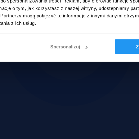
do spersonalizowania treści i reklam, aby oferować funkcje sp
ormacje o tym, jak korzystasz z naszej witryny, udostępniamy p
Partnerzy mogą połączyć te informacje z innymi danymi otrzym
nia z ich usług.
Spersonalizuj
Z