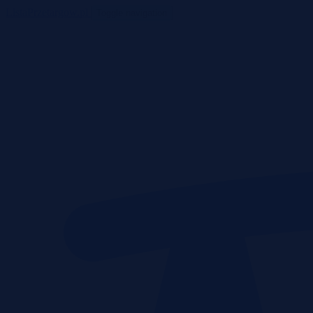
ListaPrzetargow.pl
Toggle navigation