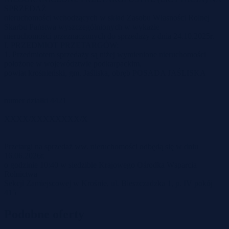
SPRZEDAŻ
nieruchomości wchodzących w skład Zasobu Własności Rolnej
Skarbu Państwa wyszczególnionych w wykazie
nieruchomości przeznaczonych do sprzedaży z dnia 24.10.2025r.
I. PRZEDMIOT PRZETARGÓW:
1. Przedmiotem sprzedaży są niżej wymienione nieruchomości
położone w województwie podkarpackim,
powiat krośnieński, gm. Jaśliska, obręb POSADA JAŚLISKA
numer działki 4421
XXXX/XXXXXXXX/X
Przetargi na sprzedaż ww. nieruchomości odbędą się w dniu
16.06.2026r.
o godzinie 10:40 w siedzibie Krajowego Ośrodka Wsparcia
Rolnictwa
Sekcji Zamiejscowej w Krośnie, ul. Bieszczadzka 1, p. IV pokój
415
Podobne oferty