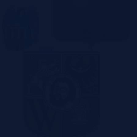
Toruń