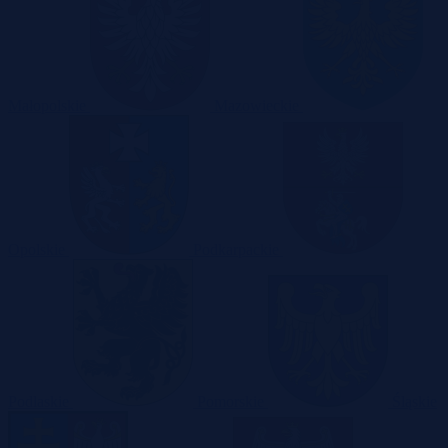
Małopolskie
Mazowieckie
Opolskie
Podkarpackie
Podlaskie
Pomorskie
Śląskie