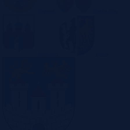
Białystok
Bielsko-Biała
Bydgoszcz
Bytom