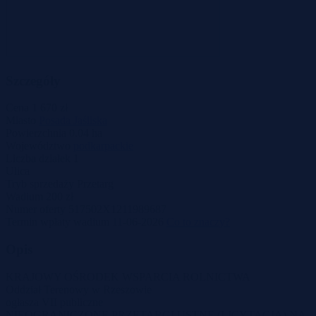
Szczegóły
Cena
1 670 zł
Miasto
Posada Jaśliska
Powierzchnia
0.04 ha
Województwo
podkarpackie
Liczba działek
1
Ulica
Tryb sprzedaży
Przetarg
Wadium
200 zł
Numer oferty
517502X1211989687
Termin wpłaty wadium
11-06-2026
Co to znaczy?
Opis
KRAJOWY OŚRODEK WSPARCIA ROLNICTWA
Oddział Terenowy w Rzeszowie
ogłasza VII publiczne
NIEOGRANICZONE PRZETARGI USTNE (LICYTACJA) NA