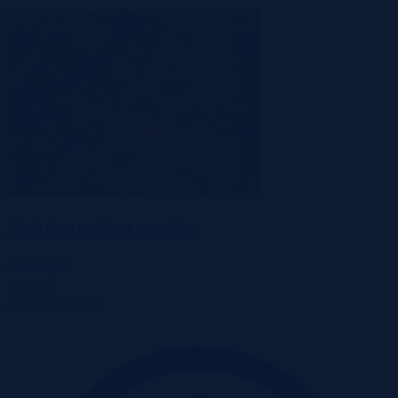
Załuż, podkarpackie
120 000 zł
2
70 zł/m
Działka
Przetarg