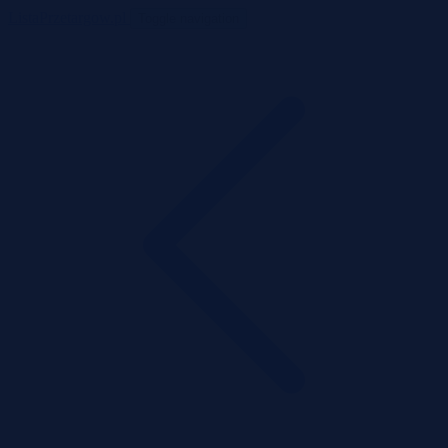
ListaPrzetargow.pl
Toggle navigation