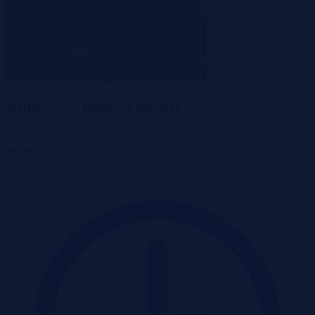
Antoniów, podkarpackie
47 020 zł
2
38 zł/m
Działka
Przetarg