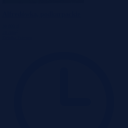
Alfredówka, podkarpackie
36 000 zł
2
24 zł/m
Działka
Przetarg