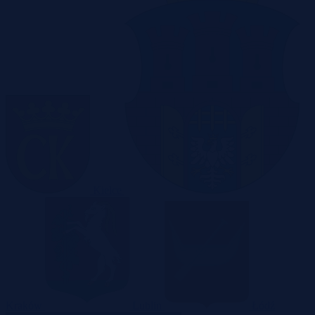
Kielce
Kraków
Lublin
Łódź