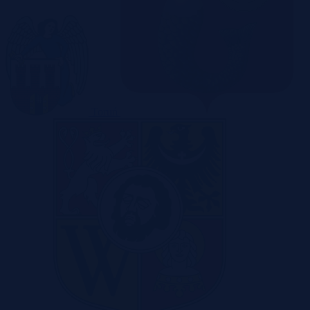
Toruń