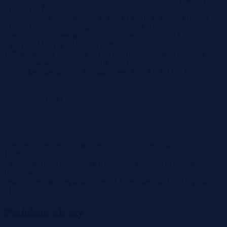
SPRZEDAŻ
nieruchomości wchodzących w skład Zasobu Własności Rolnej
Skarbu Państwa wyszczególnionych w wykazie
nieruchomości przeznaczonych do sprzedaży z dnia 24.10.2025r.
I. PRZEDMIOT PRZETARGÓW:
1. Przedmiotem sprzedaży są niżej wymienione nieruchomości
położone w województwie podkarpackim,
powiat krośnieński, gm. Jaśliska, obręb POSADA JAŚLISKA
numer działki 900
XXXX/XXXXXXXX/X
Przetargi na sprzedaż ww. nieruchomości odbędą się w dniu
16.06.2026r.
o godzinie 10:40 w siedzibie Krajowego Ośrodka Wsparcia
Rolnictwa
Sekcji Zamiejscowej w Krośnie, ul. Bieszczadzka 1, p. IV pokój
415
Podobne oferty