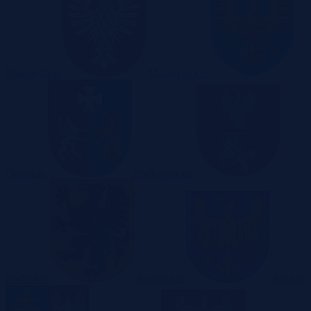
Małopolskie
Mazowieckie
Opolskie
Podkarpackie
Podlaskie
Pomorskie
Śląskie