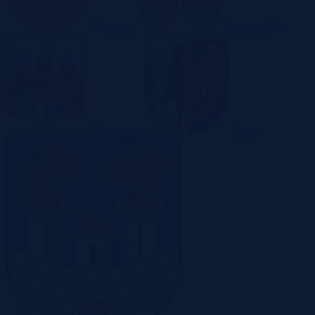
Białystok
Bielsko-Biała
Bydgoszcz
Bytom