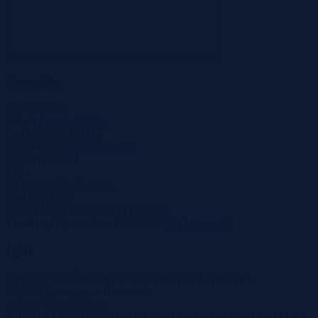
Szczegóły
Cena
2 570 zł
Miasto
Posada Jaśliska
Powierzchnia
0.07 ha
Województwo
podkarpackie
Liczba działek
1
Ulica
Tryb sprzedaży
Przetarg
Wadium
300 zł
Numer oferty
517498X1211980319
Termin wpłaty wadium
11-06-2026
Co to znaczy?
Opis
KRAJOWY OŚRODEK WSPARCIA ROLNICTWA
Oddział Terenowy w Rzeszowie
ogłasza VII publiczne
NIEOGRANICZONE PRZETARGI USTNE (LICYTACJA) NA