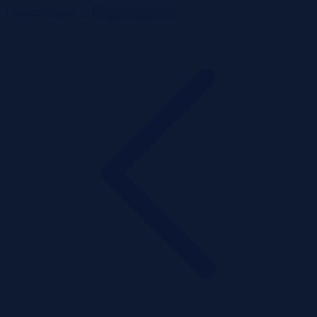
ListaPrzetargow.pl
Toggle navigation