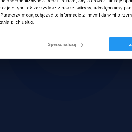
do spersonalizowania treści i reklam, aby oferować funkcje sp
ormacje o tym, jak korzystasz z naszej witryny, udostępniamy p
Partnerzy mogą połączyć te informacje z innymi danymi otrzym
nia z ich usług.
Spersonalizuj
Z