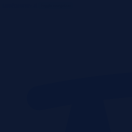
ListaPrzetargow.pl
Toggle navigation