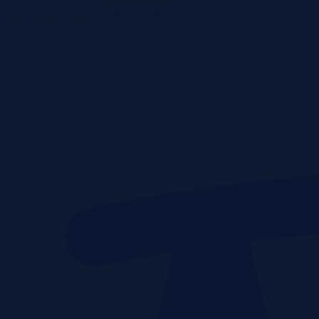
ListaPrzetargow.pl
Toggle navigation