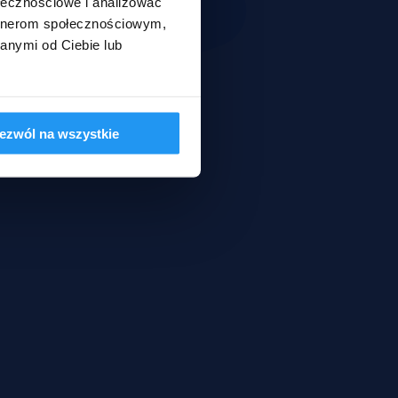
ołecznościowe i analizować
artnerom społecznościowym,
anymi od Ciebie lub
ezwól na wszystkie