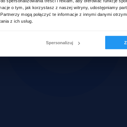
do spersonalizowania treści i reklam, aby oferować funkcje sp
ormacje o tym, jak korzystasz z naszej witryny, udostępniamy p
Partnerzy mogą połączyć te informacje z innymi danymi otrzym
nia z ich usług.
Spersonalizuj
Z