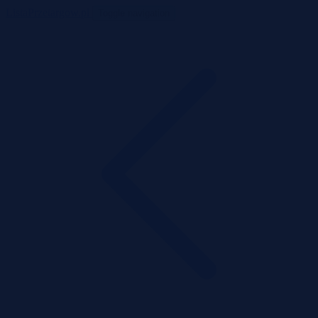
ListaPrzetargow.pl
Toggle navigation