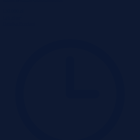
130 000 zł
2
126 zł/m
Działka
Przetarg