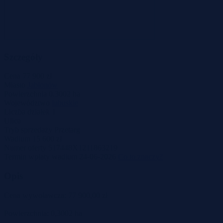
Szczegóły
Cena
77 900 zł
Miasto
Jabłonów
Powierzchnia
0.3002 ha
Województwo
lubuskie
Liczba działek
1
Ulica
Tryb sprzedaży
Przetarg
Wadium
15 600 zł
Numer oferty
517448X1211863219
Termin wpłaty wadium
24-06-2026
Co to znaczy?
Opis
Cena wywoławcza: 77 900,00 zł
Powierzchnia: 0,3002 ha