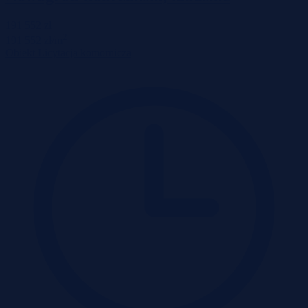
191 552 zł
2
191 552 zł/m
Obiekt
Licytacja komornicza