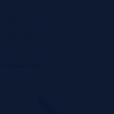
Wykaz: Nie
Numer działki: 25/25 oraz udział wynoszący 1/13 w działce
oznaczonej numerem 25/51 o powierzchni 0,3641 ha- stanowiącej
wewnętrzną drogę dojazdową.
Lokalizacja (w zakresie gruntów Zasobu Własności Rolnej Skarbu
Państwa): LUBUSKIE , żagański , Brzeźnica , Jabłonów
Treść ogłoszenia w załączeniu.
Podobne oferty
Zobacz więcej