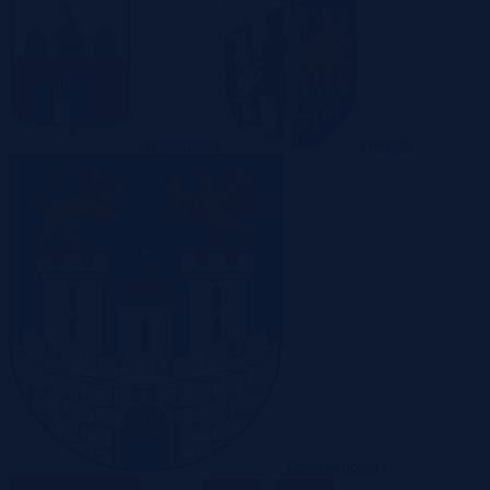
Bydgoszcz
Bytom
Częstochowa