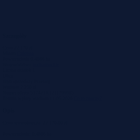
Szczegóły
Cena
22 170 zł
Miasto
Chlebna
Powierzchnia
0.4886 ha
Województwo
podkarpackie
Liczba działek
1
Ulica
Tryb sprzedaży
Przetarg
Wadium
2 250 zł
Numer oferty
517421X1211799985
Termin wpłaty wadium
11-06-2026
Co to znaczy?
Opis
Cena wywoławcza: 22 170,00 zł
Powierzchnia: 0,4886 ha