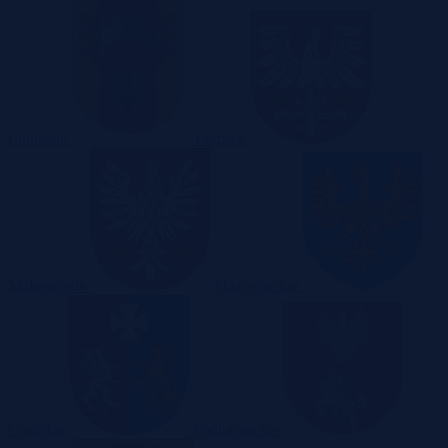
Lubuskie
Łódzkie
Małopolskie
Mazowieckie
Opolskie
Podkarpackie