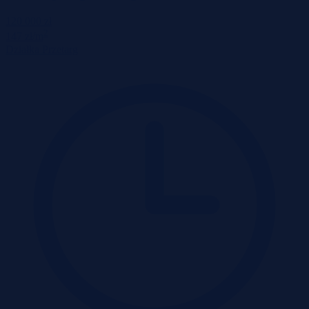
120 000 zł
2
147 zł/m
Działka
Przetarg