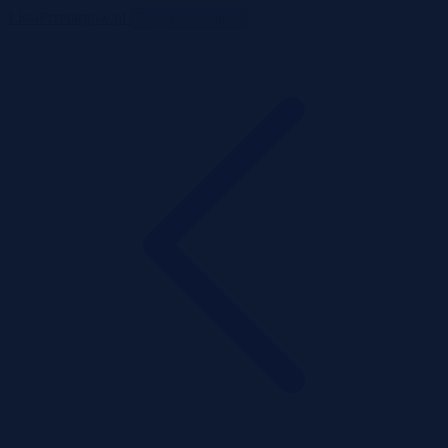
ListaPrzetargow.pl
Toggle navigation