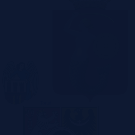
Toruń