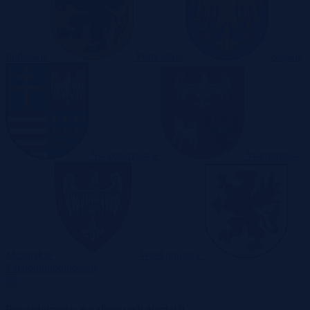
Podlaskie
Pomorskie
Śląskie
Świętokrzyskie
Warmińsko-
Mazurskie
Wielkopolskie
Zachodniopomorskie
Powiadomienia o najlepszych ofertach