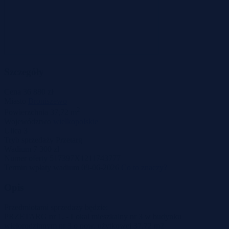
Szczegóły
Cena
36 880 zł
Miasto
Broniszewo
2
Powierzchnia
37,72 m
Województwo
wielkopolskie
Ulica
3
Tryb sprzedaży
Przetarg
Wadium
7 300 zł
Numer oferty
517397X1211743777
Termin wpłaty wadium
09-06-2026
Co to znaczy?
Opis
Przedmiotami sprzedaży będzie:
PRZETARG nr 1. - Lokal mieszkalny nr 3 w budynku
wielorodzinnym nr 3 o pow. użytkowej 37,72 m2