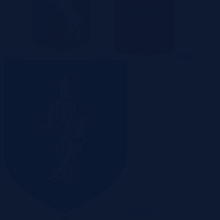
Kraków
Lublin
Łódź
Olsztyn