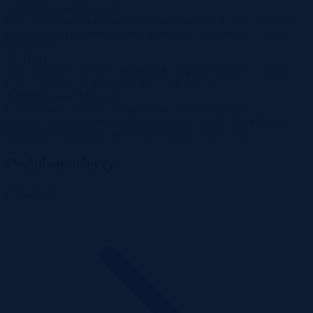
, położony w miejscowości
Broniszewo, obręb geodez. Broniszewo, gmina Września wraz z
przynależnym pomieszczeniem gospodarczym (boksem) o pow.
użytkowej
17,63 m2
oraz udziałem w gruncie działki nr 3/3 o powierzchni 0,1564 ha,
wynoszącym 5535/39694 cz., zapisanej w KW
XXXX/XXXXXXXX/X.
Uwaga: lokal przedzielony jest wspólnym korytarzem.
Cena wywoławcza nieruchomości wynosi: 36.880,00 zł brutto,
minimalne postąpienie: 400,00 zł, wadium: 7.300,00 zł
Podobne oferty
Zobacz więcej