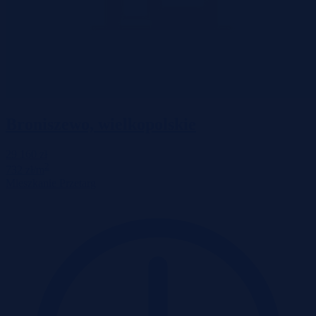
Broniszewo, wielkopolskie
29 160 zł
2
732 zł/m
Mieszkanie
Przetarg