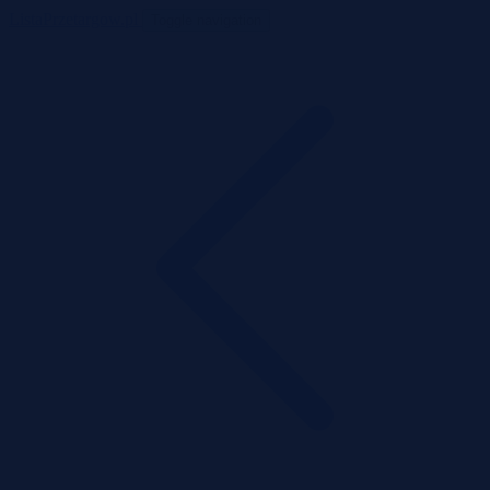
ListaPrzetargow.pl
Toggle navigation