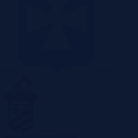
Radom
Rzeszów
Sosnowiec