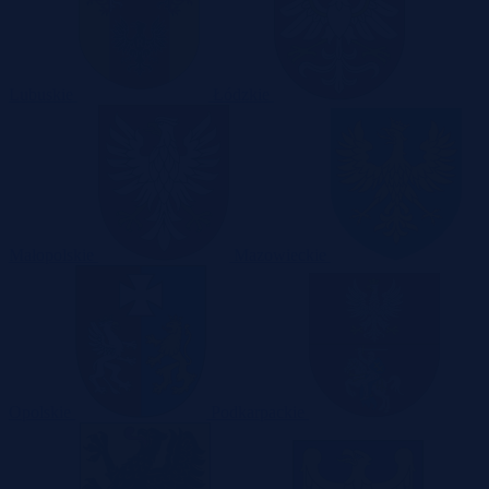
Lubuskie
Łódzkie
Małopolskie
Mazowieckie
Opolskie
Podkarpackie