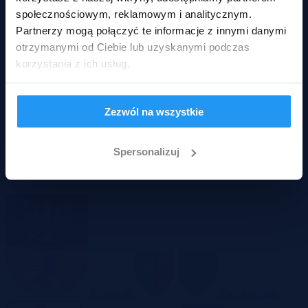
społecznościowym, reklamowym i analitycznym.
Partnerzy mogą połączyć te informacje z innymi danymi
otrzymanymi od Ciebie lub uzyskanymi podczas
korzystania z ich usług.
Zezwól na wszystkie
Garaże
Okazyjne nieruchomości w największych
Spersonalizuj
miastach
Białystok
Bielsko-Biała