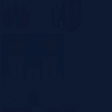
Bydgoszcz
Bytom
Częstochowa