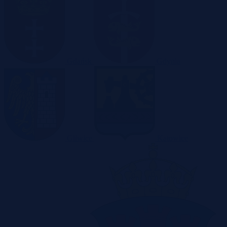
Gdańsk
Gdynia
Gliwice
Katowice