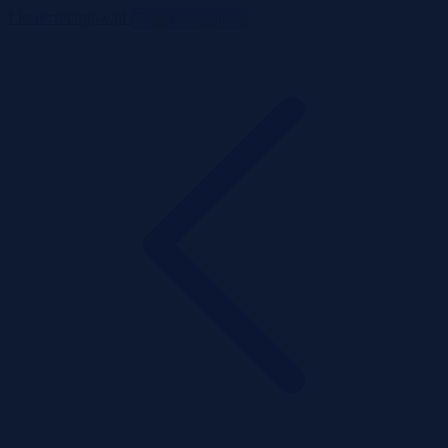
ListaPrzetargow.pl
Toggle navigation