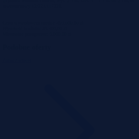
2) prawo własności tunelu, wys. 2,5 m, szer. 3 – 1,5 m, dł. 25 m, nr
inwentarzowy 12/221/117228.
Cena wywoławcza (netto): 493.000,00 zł
Wysokość wadium: 49.300,00 zł
Minimalne postąpienie: 5.000,00 zł
Podobne oferty
Zobacz więcej