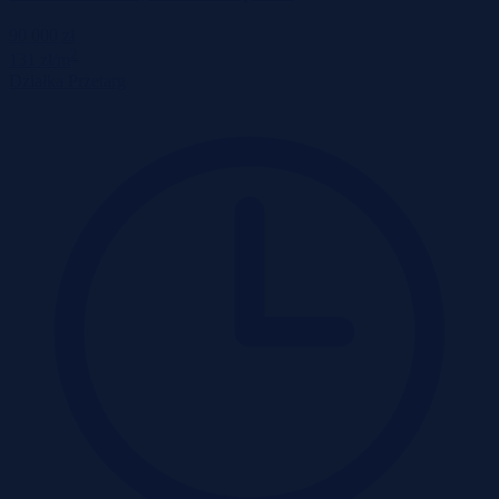
90 000 zł
2
131 zł/m
Działka
Przetarg