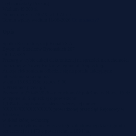
Tryb sprzedaży
Przetarg
Wadium
49 300 zł
Numer oferty
517367X1211673517
Termin wpłaty wadium
11-06-2026
Co to znaczy?
Opis
Spółka Restrukturyzacji Kopalń S.A.
Bytom ul. Strzelców Bytomskich 207
OGŁASZA
Przetarg w trybie aukcji elektronicznej na sprzedaż nieruchomości
położonej w Nowej Rudzie w rejonie ul. Słupieckiej.
Aukcja elektroniczna odbędzie się na portalu aukcyjnym:
https://lain3-srk.coig.biz/
w dniu 15.06.2026r. o godz. 9 00
I. Przedmiot przetargu:
Przetarg nr 230-45/2026 – nieruchomość położona w Nowej Rudzie
w rejonie ul. Słupieckiej o powierzchni
1,1894 ha, zapisana w księdze wieczystej numer
XXXX/XXXXXXXX/X prowadzonej przez Sąd Rejonowy w
Kłodzku,
w skład której wchodzą:
1) prawo użytkowania wieczystego zabudowanej działki gruntu
oznaczonej nr 1473 o powierzchni 1,1894 ha.