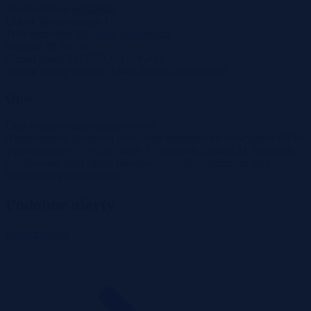
Województwo
podlaskie
Ulica
Chełmońskiego 11
Tryb sprzedaży
Licytacja komornicza
Wadium
78 148 zł
Numer oferty
517355X1211645413
Termin wpłaty wadium
15-06-2026
Co to znaczy?
Opis
Opis sprzedawanej nieruchomości
Nieruchomość gruntowa oznaczona numerem ewidencyjnym 65/38
o powierzchni 0,0505ha, obręb 15-Bagówka, gmina M. Białystok,
zabudowana budynkiem mieszkalnym jednorodzinnym oraz
budynkiem gospodarczym
Podobne oferty
Zobacz więcej