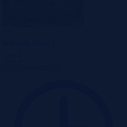
-30%
Białystok, Piasta I
226 882 zł
2
7 003 zł/m
Mieszkanie
Licytacja komornicza