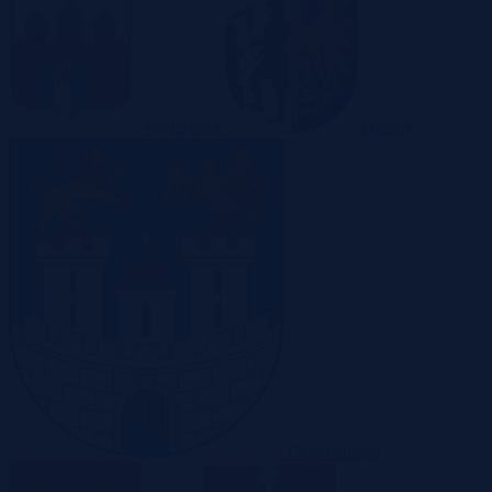
Bydgoszcz
Bytom
Częstochowa