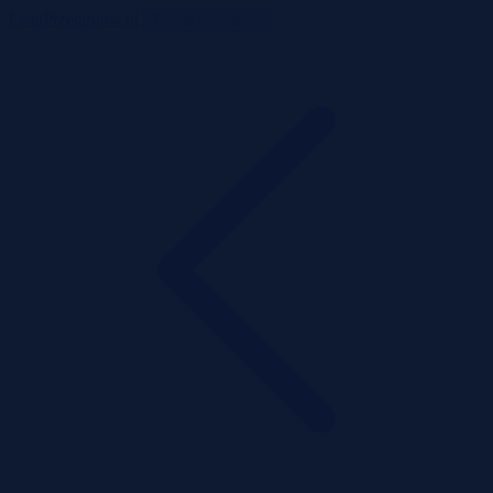
ListaPrzetargow.pl
Toggle navigation