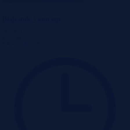
-21%
Białystok, Centrum
343 100 zł
2
9 017 zł/m
Mieszkanie
Przetarg