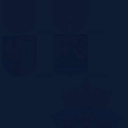
Gdańsk
Gdynia
Gliwice
Katowice