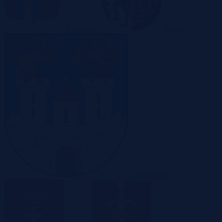
Bydgoszcz
Bytom
Częstochowa