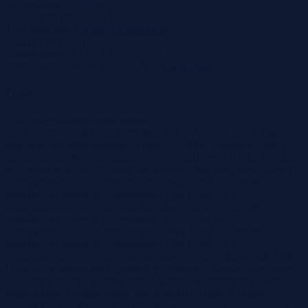
Województwo
łódzkie
Ulica
Częstochowska 21
Tryb sprzedaży
Licytacja komornicza
Wadium
20 675 zł
Numer oferty
517297X1211509577
Termin wpłaty wadium
02-07-2026
Co to znaczy?
Opis
Opis sprzedawanej nieruchomości
Nieruchomość składa się z działki 1055, 654/1 oraz 567/1. Łączna
powierzchnia nieruchomości wynosi 0,4188ha Według wypisu z
kartoteki budynków na działce 1055 pod adresem Strzelce Wielkie
ul. Częstochowska 21 zlokalizowany jest: - budynek mieszkalny 1
kondygnacyjny o powierzchni zabudowy 79m2 - budynek
produkcyjny usługowy i gospodarczy dla rolnictwa 1
kondygnacyjny o powierzchni zabudowy 69m2 - budynek
produkcyjny usługowy i gospodarczy dla rolnictwa 1
kondygnacyjny o powierzchni zabudowy 41m2 - budynek
produkcyjny usługowy i gospodarczy dla rolnictwa 1
kondygnacyjny o powierzchni zabudowy 13m2 NIEZGODNOŚCI
Ujawnia się niezgodność pomiędzy zapisem w księdze wieczystej a
wypisem z rejestru gruntów dotyczącym powierzchni szacowanej
nieruchomości. Niezgodność powierzchni wynika ze zmiany
klasyfikacji geodezyjnej gruntu. Jako wiarygodne przyjęto dane z