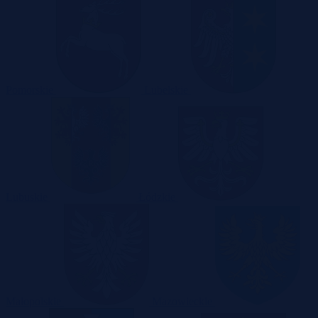
Pomorskie
Lubelskie
Lubuskie
Łódzkie
Małopolskie
Mazowieckie