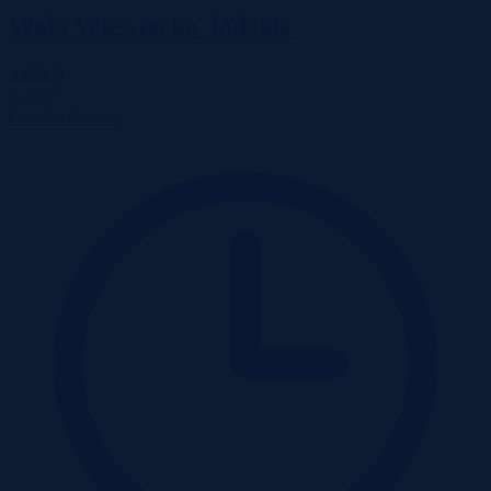
Wola Wiewiecka, łódzkie
5 000 zł
2
3 zł/m
Działka
Przetarg