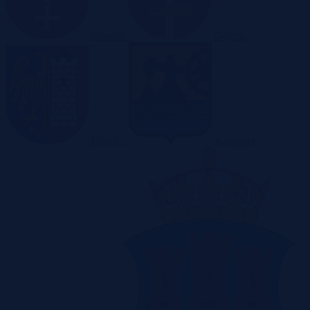
Gdańsk
Gdynia
Gliwice
Katowice