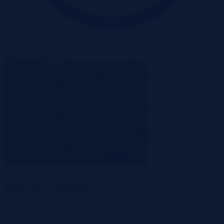
Wadium 17-08-2026
Bobrowa, łódzkie
5 400 zł
2
3 zł/m