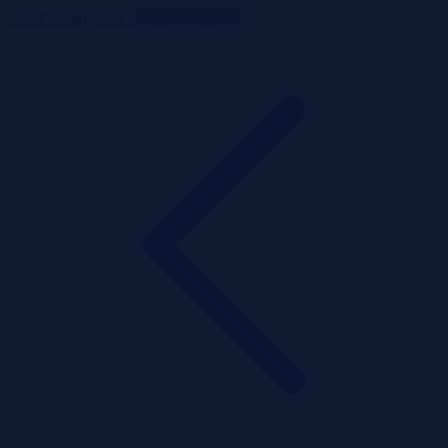
ListaPrzetargow.pl
Toggle navigation