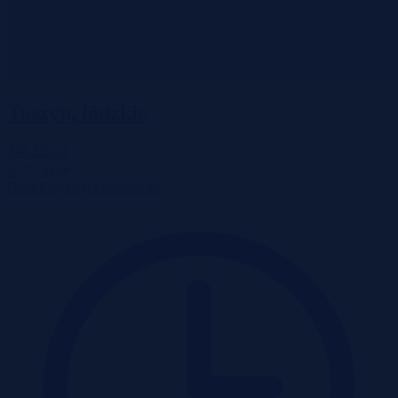
Tuszyn, łódzkie
344 325 zł
2
2 777 zł/m
Dom
Licytacja komornicza