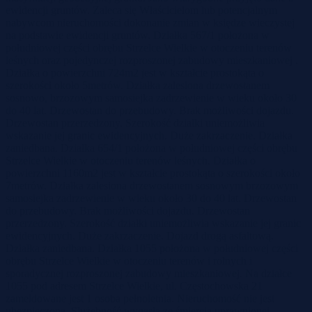
ewidencji gruntów. Zaleca się Właścicielom lub potencjalnym
nabywcom nieruchomości dokonanie zmian w księdze wieczystej
na podstawie ewidencji gruntów. Działka 567/1 położona w
południowej części obrębu Strzelce Wielkie w otoczeniu terenów
leśnych oraz pojedynczej rozproszonej zabudowy mieszkaniowej .
Działka o powierzchni 724m2 jest w kształcie prostokąta o
szerokości około 5metrów. Działka zalesiona drzewostanem
sosnowo, brzozowym samosiejka zadrzewienie w wieku około 30
do 40 lat. Drzewostan do przebudowy. Brak możliwości dojazdu.
Drzewostan przerzedzony. Szerokość działki uniemożliwia
wskazanie jej granic ewidencyjnych. Duże zakrzaczenie. Działka
zaniedbana. Działka 654/1 położona w południowej części obrębu
Strzelce Wielkie w otoczeniu terenów leśnych. Działka o
powierzchni 1160m2 jest w kształcie prostokąta o szerokości około
7metrów. Działka zalesiona drzewostanem sosnowym brzozowym
samosiejka zadrzewienie w wieku około 30 do 40 lat. Drzewostan
do przebudowy. Brak możliwości dojazdu. Drzewostan
przerzedzony. Szerokość działki uniemożliwia wskazanie jej granic
ewidencyjnych. Duże zakrzaczenie. Dojazd drogą asfaltową.
Działka zaniedbana. Działka 1055 położona w południowej części
obrębu Strzelce Wielkie w otoczeniu terenów i rolnych i
sporadycznej rozproszonej zabudowy mieszkaniowej. Na działce
1055 pod adresem Strzelce Wielkie, ul. Częstochowska 21
zameldowane jest 1 osoba pełnoletnia. Nieruchomość nie jest
ubezpieczona. Służebność wygasła ze śmiercią uprawnionej.