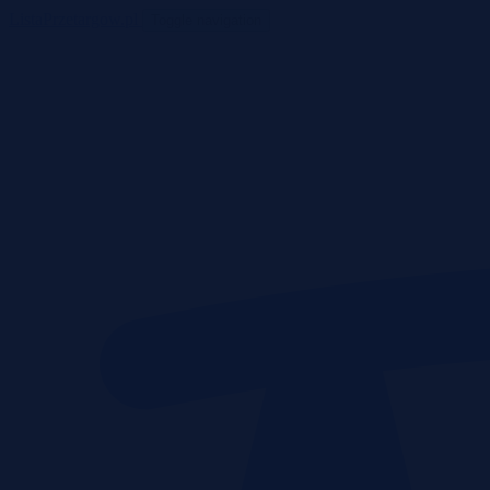
ListaPrzetargow.pl
Toggle navigation