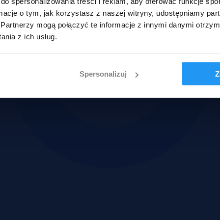
do spersonalizowania treści i reklam, aby oferować funkcje sp
ormacje o tym, jak korzystasz z naszej witryny, udostępniamy p
Partnerzy mogą połączyć te informacje z innymi danymi otrzym
nia z ich usług.
Spersonalizuj
Z