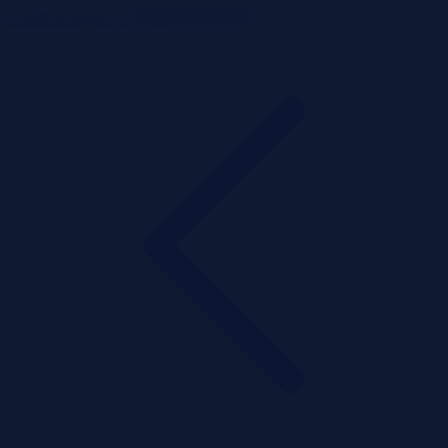
ListaPrzetargow.pl
Toggle navigation