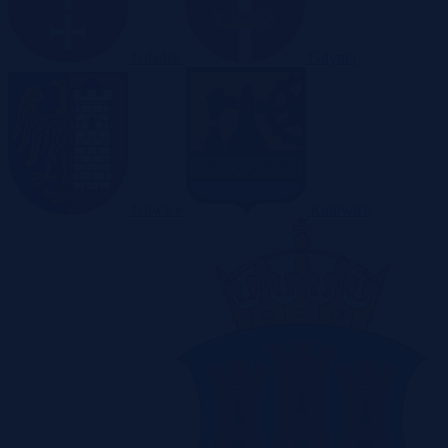
Gdańsk
Gdynia
Gliwice
Katowice