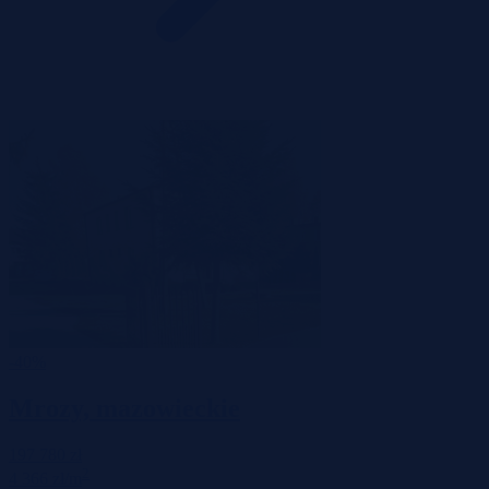
-40%
Mrozy, mazowieckie
197 780 zł
2
4 366 zł/m