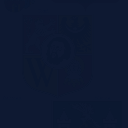
Toruń
Warszawa
Wrocław