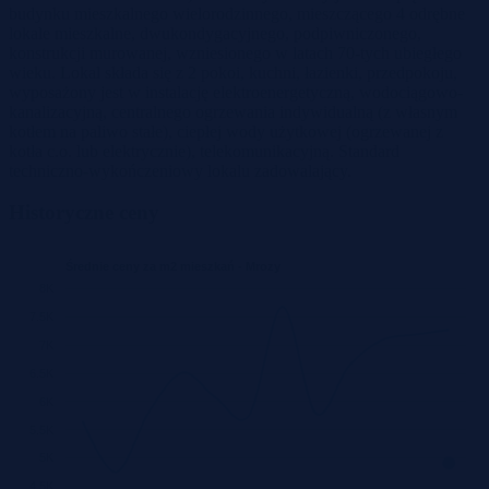
budynku mieszkalnego wielorodzinnego, mieszczącego 4 odrębne
lokale mieszkalne, dwukondygacyjnego, podpiwniczonego,
konstrukcji murowanej, wzniesionego w latach 70-tych ubiegłego
wieku. Lokal składa się z 2 pokoi, kuchni, łazienki, przedpokoju,
wyposażony jest w instalację elektroenergetyczną, wodociągowo-
kanalizacyjną, centralnego ogrzewania indywidualną (z własnym
kotłem na paliwo stałe), ciepłej wody użytkowej (ogrzewanej z
kotła c.o. lub elektrycznie), telekomunikacyjną. Standard
techniczno-wykończeniowy lokalu zadowalający.
Historyczne ceny
Średnie ceny za m2 mieszkań - Mrozy
8K
7.5K
7K
6.5K
6K
5.5K
5K
4.5K