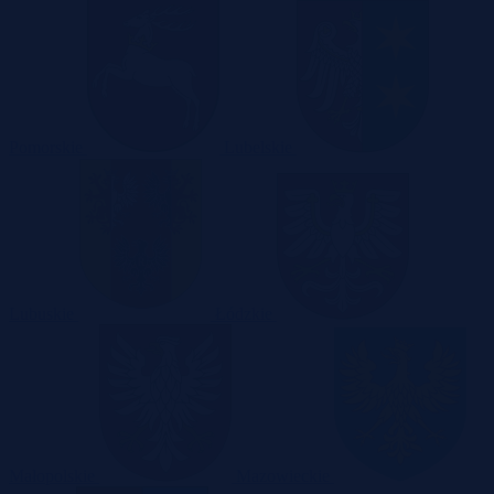
Pomorskie
Lubelskie
Lubuskie
Łódzkie
Małopolskie
Mazowieckie