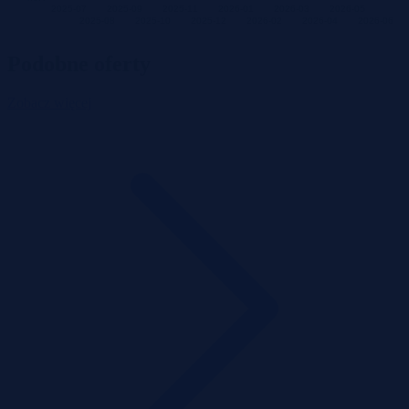
2025-07
2025-09
2025-11
2026-01
2026-03
2026-05
2025-08
2025-10
2025-12
2026-02
2026-04
2026-06
Podobne oferty
Zobacz więcej