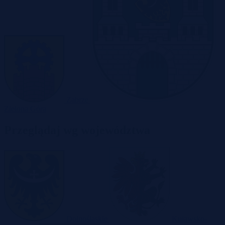
Zabrze
Zielona Góra
Przeglądaj wg województwa
Dolnośląskie
Kujawsko-