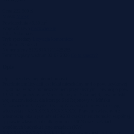
Cena
222 500 zł
Miasto
Mrozy
2
Powierzchnia
45,30 m
Województwo
mazowieckie
Ulica
Szkolna 6
Tryb sprzedaży
Licytacja komornicza
Wadium
29 667 zł
Numer oferty
517261X1211425265
Termin wpłaty wadium
02-07-2026
Co to znaczy?
Opis
Opis sprzedawanej nieruchomości
Przedmiotem licytacji jest lokal mieszkalny nr 4 o pow. użytkowej
45,30 m2, wraz z pomieszczeniem przynależnym - piwnicą o pow.
13,50 m2, położony w Mrozach przy ul. Szkolnej 6, pow. miński,
woj. mazowieckie, dla którego Sąd Rejonowy w Mińsku
Mazowieckim V Wydział Ksiąg Wieczystych prowadzi księgę
wieczystą nr XXXX/XXXXXXXX/X. Prawem związanym z
własnością lokalu jest udział 59/233 części nieruchomości wspólnej,
tj. prawie własności działki gruntu nr 590/3 oraz częściach
wspólnych budynku i jego urządzeń (KW
XXXX/XXXXXXXX/X). Lokal usytuowany jest na 1 piętrze