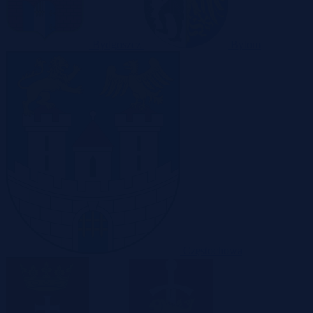
Bydgoszcz
Bytom
Częstochowa