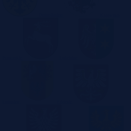
Dolnośląskie
Kujawsko-
Pomorskie
Lubelskie
Lubuskie
Łódzkie