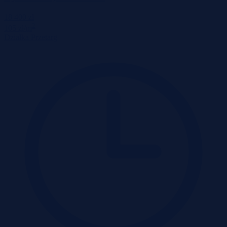
18 400 zł
2
105 zł/m
Działka
Przetarg