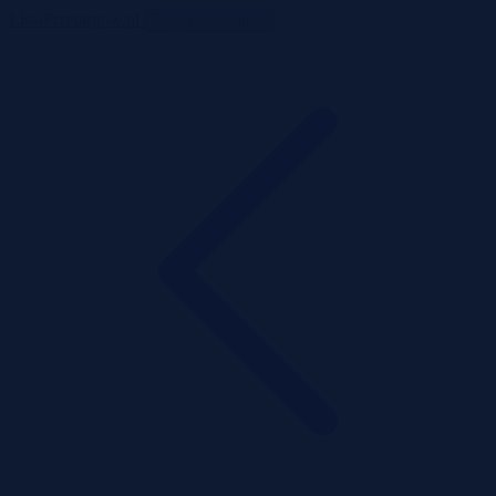
ListaPrzetargow.pl
Toggle navigation