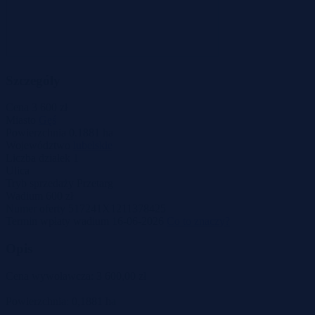
Szczegóły
Cena
3 600 zł
Miasto
Gęś
Powierzchnia
0.1881 ha
Województwo
lubelskie
Liczba działek
1
Ulica
Tryb sprzedaży
Przetarg
Wadium
600 zł
Numer oferty
517241X1211378425
Termin wpłaty wadium
16-06-2026
Co to znaczy?
Opis
Cena wywoławcza: 3 600,00 zł
Powierzchnia: 0,1881 ha