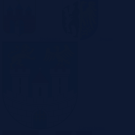
Bydgoszcz
Bytom
Częstochowa