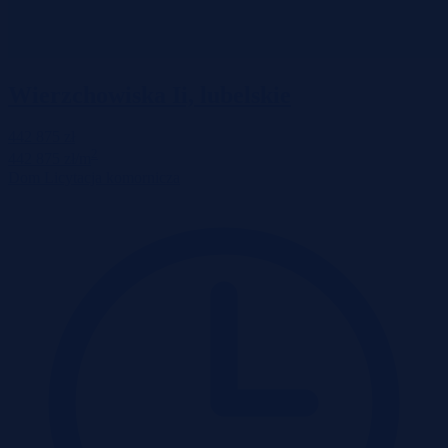
Wierzchowiska Ii, lubelskie
442 875 zł
2
442 875 zł/m
Dom
Licytacja komornicza