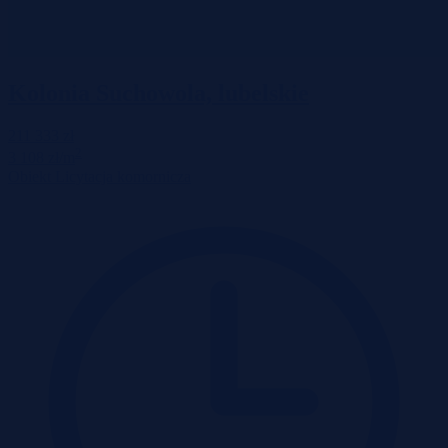
Kolonia Suchowola, lubelskie
211 333 zł
2
3 108 zł/m
Obiekt
Licytacja komornicza