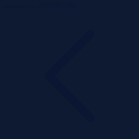
ListaPrzetargow.pl
Toggle navigation