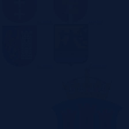
Gdańsk
Gdynia
Gliwice
Katowice