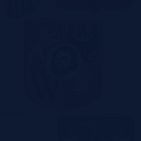
Toruń
Warszawa
Wrocław