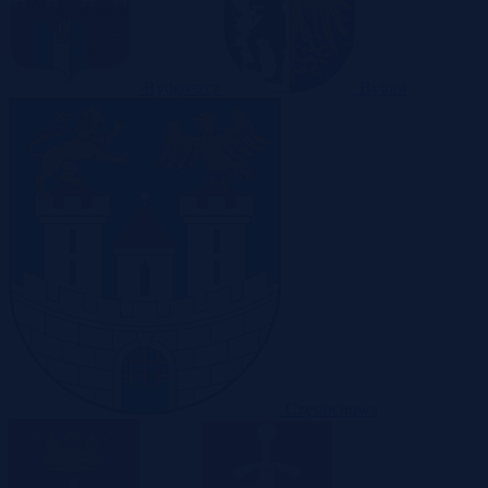
Bydgoszcz
Bytom
Częstochowa