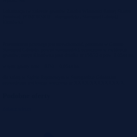
Wykaz: Nie
Lokalizacja (w zakresie gruntów Zasobu Własności Rolnej Skarbu
Państwa): POMORSKIE , starogardzki , Starogard Gdański ,
Klonówka
Przedmiotem przetargu jest nieruchomość, położona w Gminie
Starogard Gdański, powiat starogardzki, oznaczona w ewidencji
gruntów; obręb Klonówka jako działka nr 156/32 o pow. 0,0544 ha,
w tym: grunty orne – RIVa – 0,0544 ha,
dla której w Sądzie Rejonowym w Starogardzie Gdańskim
prowadzona jest księga wieczysta nr XXXX/XXXXXXXX/X.
Podobne oferty
Zobacz więcej