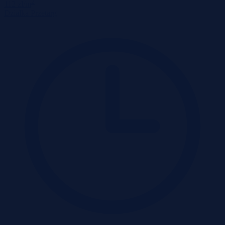
2
112 zł/m
Działka
Przetarg