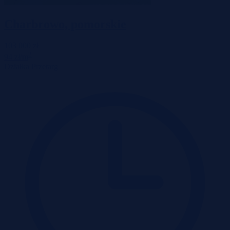
Charbrowo, pomorskie
103 000 zł
2
94 zł/m
Działka
Przetarg