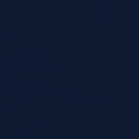
Szczegóły
Cena
23 800 zł
Miasto
Klonówka
Powierzchnia
0.0544 ha
Województwo
pomorskie
Liczba działek
1
Ulica
Koscielna
Tryb sprzedaży
Przetarg
Wadium
4 000 zł
Numer oferty
517223X1211336269
Termin wpłaty wadium
11-06-2026
Co to znaczy?
Opis
Cena wywoławcza: 23 800,00 zł
Powierzchnia: 0,0544 ha