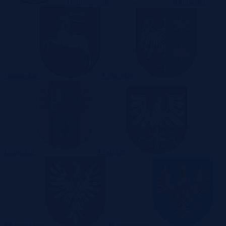
Dolnośląskie
Kujawsko-
Pomorskie
Lubelskie
Lubuskie
Łódzkie
Małopolskie
Mazowieckie