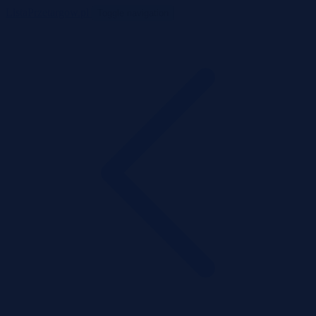
ListaPrzetargow.pl
Toggle navigation