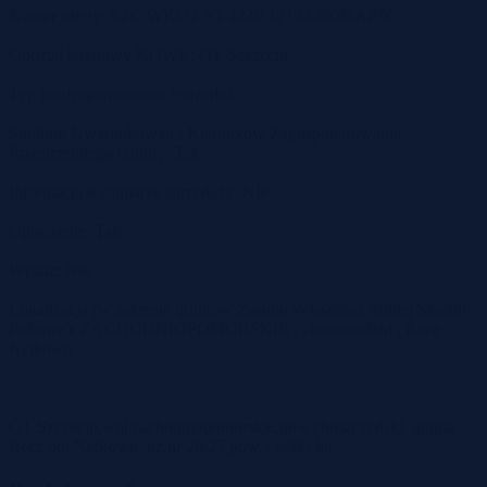
Numer oferty: SZC.WKUZ.ST.4240.121.O.2026.AP.N
Oddział terenowy KOWR: OT Szczecin
Typ rozdysponowania: Sprzedaż
Studium Uwarunkowań i Kierunków Zagospodarowania
Przestrzennego Gminy: Tak
Informacja o zamiarze sprzedaży: Nie
Ogłoszenie: Tak
Wykaz: Nie
Lokalizacja (w zakresie gruntów Zasobu Własności Rolnej Skarbu
Państwa): ZACHODNIOPOMORSKIE , choszczeński , Recz ,
Nętkowo
OT Szczecin,woj.zachodniopomorskie,pow.choszczeński, gmina
Recz,obr.Nętkowo, dz.nr 28/27,pow.1,6303 ha.