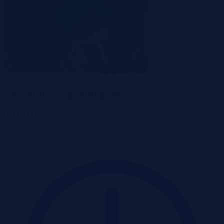
Szczecin, Prawobrzeże
9 800 000 zł
2
402 zł/m
Działka
Przetarg