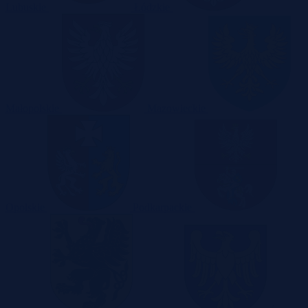
Lubuskie
Łódzkie
Małopolskie
Mazowieckie
Opolskie
Podkarpackie