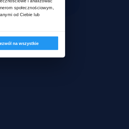
ołecznościowe i analizować
artnerom społecznościowym,
anymi od Ciebie lub
ezwól na wszystkie