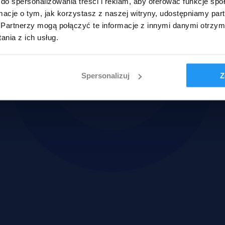
do spersonalizowania treści i reklam, aby oferować funkcje sp
ormacje o tym, jak korzystasz z naszej witryny, udostępniamy p
Partnerzy mogą połączyć te informacje z innymi danymi otrzym
nia z ich usług.
Spersonalizuj
Z