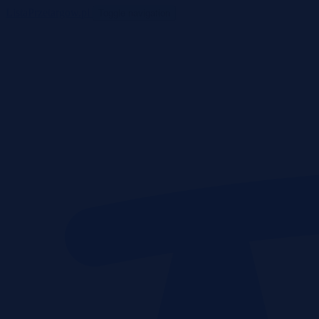
ListaPrzetargow.pl
Toggle navigation